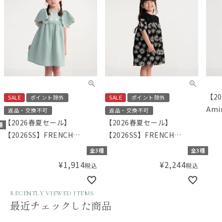
【20
SALE
ポイント除外
SALE
ポイント除外
Am
返品・交換不可
返品・交換不可
グ）
【2026春夏セール】
【2026春夏セール】
種
ース
【2026SS】FRENCH
【2026SS】FRENCH
Aming（フレンチアミン
Aming（フレンチアミン
全3種
全3種
グ）刺繍ワンピース
グ）コード刺繍ギャザーワ
¥
1,914
¥
2,244
税込
税込
ンピース
RECENTLY VIEWED ITEMS
最近チェックした商品