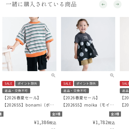
一緒に購入されている商品
SALE
ポイント除外
SALE
ポイント除外
SAL
返品・交換不可
返品・交換不可
返品
【2026春夏セール】
【2026春夏セール】
【2
【2026SS】bonami（ボナ
【2026SS】moika（モイ
【20
ミ） マルチボーダートップ
カ）箔ドットプリントチュ
Am
種
全3種
全2種
ス
ニック
グ）
¥
1,386
¥
1,782
税込
税込
ック