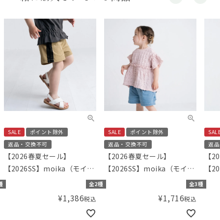
SALE
ポイント除外
SALE
ポイント除外
SAL
返品・交換不可
返品・交換不可
返品
【2026春夏セール】
【2026春夏セール】
【2
【2026SS】moika（モイ
【2026SS】moika（モイ
【20
カ）レースパンツ
カ）ジャガードフリルチュ
ミ）
種
全2種
全3種
ニック
トT
¥
1,386
¥
1,716
税込
税込