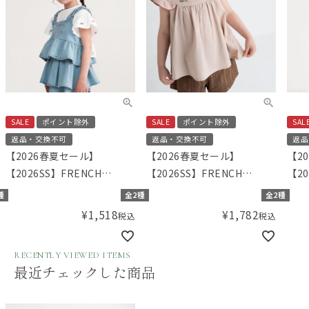
SALE
ポイント除外
SALE
ポイント除外
SAL
返品・交換不可
返品・交換不可
返品
【2026春夏セール】
【2026春夏セール】
【2
【2026SS】FRENCH
【2026SS】FRENCH
【20
Aming（フレンチアミン
Aming（フレンチアミン
Am
種
全2種
全2種
グ）デニムビスチェ
グ）ラウンドヨーク刺繍ブ
グ）
¥
1,518
¥
1,782
税込
税込
ラウス
RECENTLY VIEWED ITEMS
最近チェックした商品