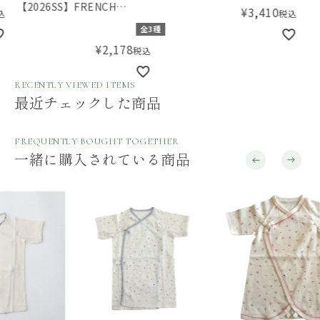
ース
カバ
【2026SS】FRENCH
¥
3,410
税込
Aming（フレンチアミン
全3種
グ）刺繍ロンパース
¥
2,178
税込
RECENTLY VIEWED ITEMS
最近チェックした商品
FREQUENTLY BOUGHT TOGETHER
一緒に購入されている商品