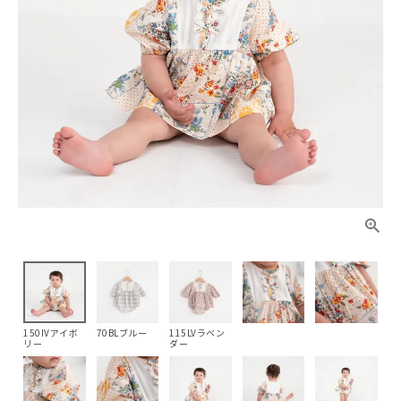
150IVアイボ
70BLブルー
115LVラベン
リー
ダー