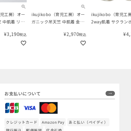
ikujikobo（育児工房）オー
ikujikobo（育児工房）
iku
ガニック吊天竺 中肌着 金平
2way肌着 サクランボ柄
2w
糖 ブルー （50-70cm）
（50-70cm）
（50
¥
2,970
¥
4,180
税込
税込
お支払いについて
クレジットカード
Amazon Pay
あと払い（ペイディ）