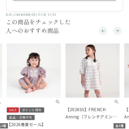
RECOMMENDED FOR YOU
この商品をチェックした
人へのおすすめ商品
【2026SS】FRENCH
【20
SALE
ポイント除外
Aming（フレンチアミン
Am
返品・交換不可
グ）花柄切替リボンワンピ
グ）
【2026春夏セール】
種
全3種