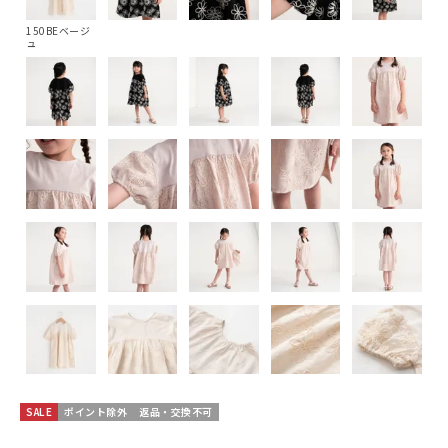
150BEベージ
ュ
SALE
ポイント除外
返品・交換不可