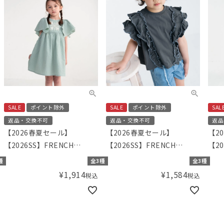
SALE
ポイント除外
SALE
ポイント除外
SAL
返品・交換不可
返品・交換不可
返品
【2026春夏セール】
【2026春夏セール】
【2
【2026SS】FRENCH
【2026SS】FRENCH
【20
Aming（フレンチアミン
Aming（フレンチアミン
Am
種
全3種
全3種
グ）刺繍ワンピース
グ）カラーメローフリルTシ
グ）
¥
1,914
¥
1,584
税込
税込
ャツ
ース