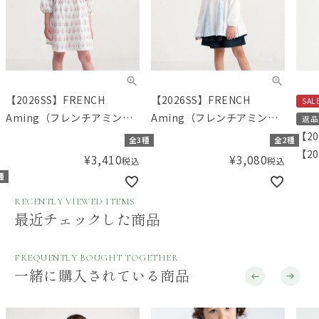
【2026SS】FRENCH
【2026SS】FRENCH
SAL
Aming（フレンチアミン
Aming（フレンチアミン
返品
グ）花柄切替リボンワンピ
グ）トライアングルカット
【2
全3種
全2種
ース
チュニック
【20
¥
3,410
¥
3,080
税込
税込
Am
種
グ）
RECENTLY VIEWED ITEMS
ッキ
最近チェックした商品
FREQUENTLY BOUGHT TOGETHER
一緒に購入されている商品