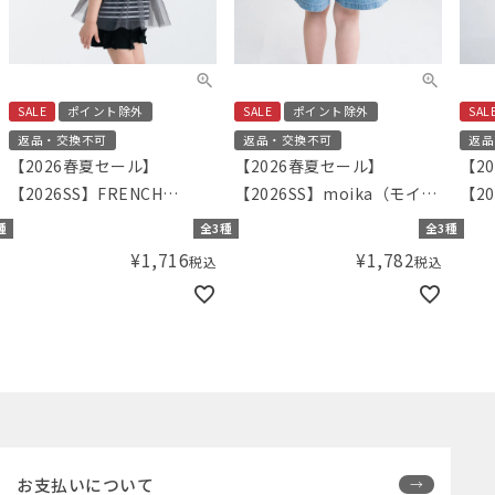
SALE
ポイント除外
SALE
ポイント除外
SAL
返品・交換不可
返品・交換不可
返品
【2026春夏セール】
【2026春夏セール】
【2
【2026SS】FRENCH
【2026SS】moika（モイ
【20
Aming（フレンチアミン
カ）バックリボンデニム
カ）
種
全3種
全3種
グ）チュールビスチェドッ
¥
1,716
¥
1,782
税込
税込
キングTシャツ
お支払いについて