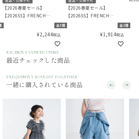
返品・交換不可
返品・交換不可
グ）
【2026春夏セール】
【2026春夏セール】
チュ
【2026SS】FRENCH
【2026SS】FRENCH
Aming（フレンチアミン
Aming（フレンチアミン
種
全3種
全2種
グ）コード刺繍ギャザーワ
グ）フリルギャザーチュニ
¥
2,244
¥
1,914
税込
税込
ンピース
ックブラウス
RECENTLY VIEWED ITEMS
最近チェックした商品
FREQUENTLY BOUGHT TOGETHER
一緒に購入されている商品