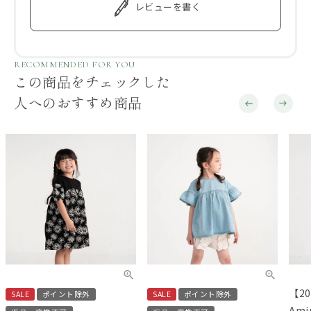
レビューを書く
RECOMMENDED FOR YOU
この商品をチェックした
人へのおすすめ商品
【20
SALE
ポイント除外
SALE
ポイント除外
Am