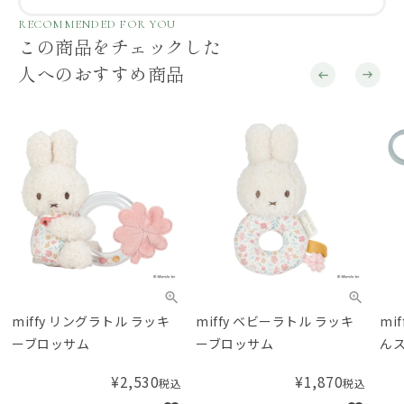
RECOMMENDED FOR YOU
この商品をチェックした
人へのおすすめ商品
miffy リングラトル ラッキ
miffy ベビーラトル ラッキ
mif
ーブロッサム
ーブロッサム
んス
リー
¥
2,530
¥
1,870
税込
税込