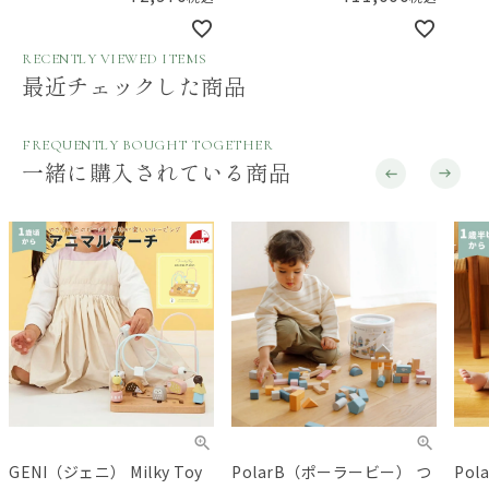
RECENTLY VIEWED ITEMS
最近チェックした商品
FREQUENTLY BOUGHT TOGETHER
一緒に購入されている商品
PolarB（ポーラービー） つ
PolarB（ポーラービー） ア
Po