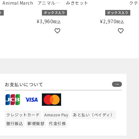
みきセット
クティビティボックス
みき
り
ボックス入り
ボックス入り
¥
2,970
¥
6,050
税込
税込
お支払いについて
クレジットカード
Amazon Pay
あと払い（ペイディ）
銀行振込
郵便振替
代金引換