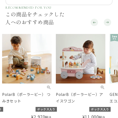
RECOMMENDED FOR YOU
この商品をチェックした
人へのおすすめ商品
PolarB（ポーラービー）ア
GENI（ジェニ）ecomugi (
はじ
イスワゴン
エコムギ ) PICNIC PARTY
ダー
SET ピクニックパーティー
り
ボックス入り
¥
1,980
税込
セット
¥
11,000
税込