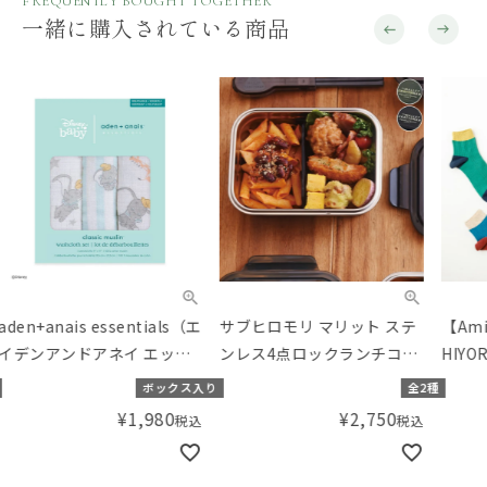
FREQUENTLY BOUGHT TOGETHER
一緒に購入されている商品
サブヒロモリ マリット ステ
【Amingオリジナル】
SAL
ンレス4点ロックランチコン
HIYORI（ひより） 綿混紳士
返品
テナL
ストライプロークル
【20
り
全2種
全6種
Pr
¥
2,750
¥
1,100
税込
税込
クツ
ディ