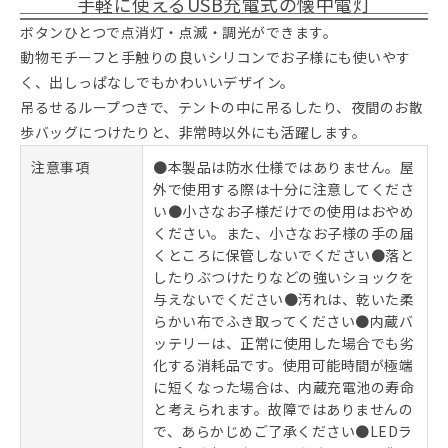
手軽に使えるUSB充電式の懐中電灯
ボタンひとつで点消灯・点滅・調光ができます。
動物モチーフと手触りの良いシリコンでお子様にも使いやす
く、出しっぱなしでもかわいいデザイン。
吊るせるループつきで、テントの中に吊るしたり、夜間のお散
歩バッグにつけたりと、非常時以外にも活躍します。
注意事項
●本製品は防水仕様ではありません。屋
外で使用する際は十分に注意してくださ
い●小さなお子様だけでの使用はおやめ
ください。また、小さなお子様の手の届
くところに保管しないでください●落と
したりぶつけたりなどの強いショックを
与えないでください●汚れは、乾いた柔
らかい布でふき取ってください●内蔵バ
ッテリーは、正常に使用した場合でも劣
化する消耗品です。使用可能時間が極端
に短くなった場合は、内蔵充電池の寿命
と考えられます。故障ではありませんの
で、あらかじめご了承ください●LEDラ