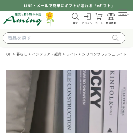
LINE・メールで簡単にギフトが贈れる「eギフト」
メニュー
探す
ログイン
カート
店舗情報
TOP
暮らし
インテリア・雑貨
ライト
シリコンフラッシュライト