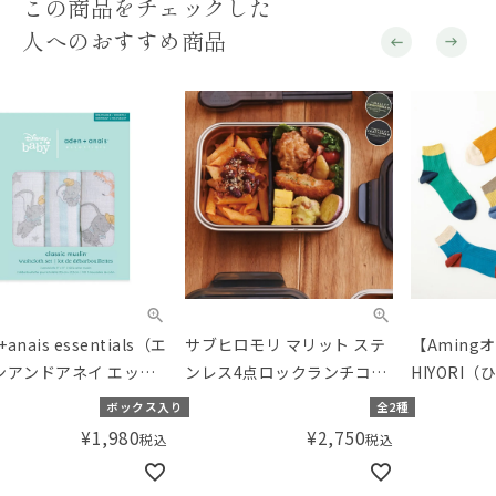
この商品をチェックした
人へのおすすめ商品
サブヒロモリ マリット ステ
【Amingオリジナル】
SAL
ンレス4点ロックランチコン
HIYORI（ひより） 綿混紳士
返品
テナL
ストライプロークル
【20
り
全2種
全6種
Pr
¥
2,750
¥
1,100
税込
税込
クツ
ディ