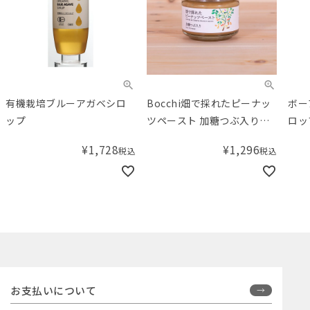
有機栽培ブルーアガベシロ
Bocchi畑で採れたピーナッ
ボー
ップ
ツペースト 加糖つぶ入り
ロッ
100g
スト 
¥
1,728
¥
1,296
税込
税込
お支払いについて