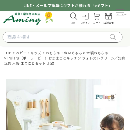
LINE・メールで簡単にギフトが贈れる「eギフト」
メニュー
探す
ログイン
カート
店舗情報
TOP
ベビー・キッズ
おもちゃ・ぬいぐるみ
木製おもちゃ
PolarB（ポーラービー）おままごとキッチン フォレストグリーン／知育
玩具 木製 ままごとセット 北欧