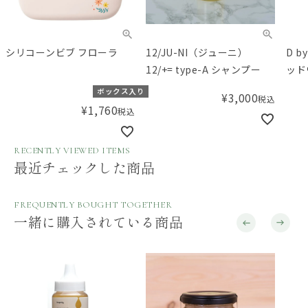
シリコーンビブ フローラ
12/JU-NI（ジューニ）
D b
12/+= type-A シャンプー
ッド
ベア
ボックス入り
¥
3,000
税込
¥
1,760
税込
RECENTLY VIEWED ITEMS
最近チェックした商品
FREQUENTLY BOUGHT TOGETHER
一緒に購入されている商品