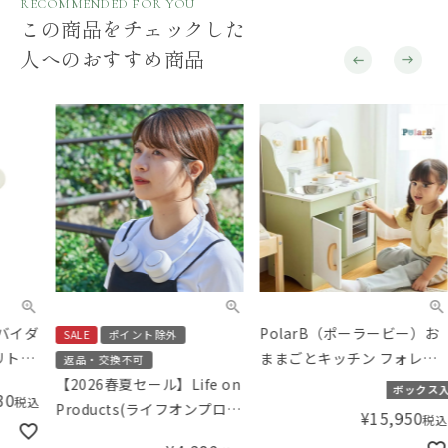
RECOMMENDED FOR YOU
この商品をチェックした
人へのおすすめ商品
PolarB（ポーラービー）お
Ho
SALE
ポイント除外
ままごとキッチン フォレス
トン
返品・交換不可
トグリーン／知育玩具 木製
ボッ
【2026春夏セール】Life on
ボックス入り
ままごとセット 北欧
Products(ライフオンプロダ
¥
15,950
税込
クツ) ペルチェ冷却機能コン