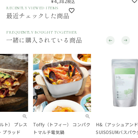
¥
4,382
税込
パクトネックファン
RECENTLY VIEWED ITEMS
最近チェックした商品
FREQUENTLY BOUGHT TOGETHER
一緒に購入されている商品
Toffy（トフィー） コンパク
H&（アッシュアンド）
BA