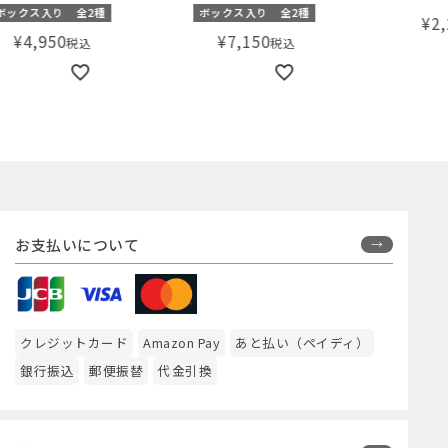
トマルチ電気鍋
SUISOSUMバスパウダー フ
BA
ォレストの香り
錠（
種
ボックス入り
全2種
¥
2,200
税込
¥
7,150
税込
お支払いについて
クレジットカード
Amazon Pay
あと払い（ペイディ）
銀行振込
郵便振替
代金引換