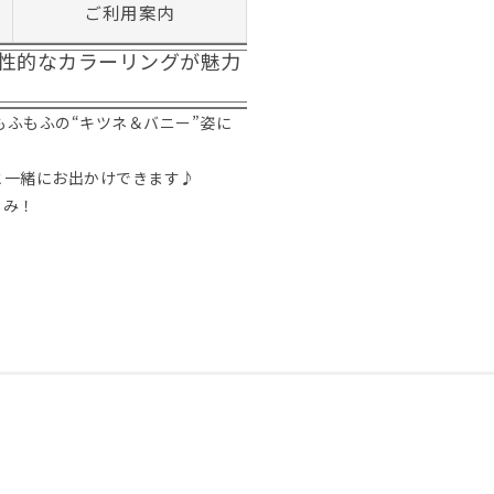
ご利用案内
性的なカラーリングが魅力
もふもふの“キツネ＆バニー”姿に
と一緒にお出かけできます♪
しみ！