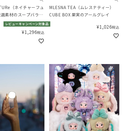
FUTURe（ネイチャーフュ
MLESNA TEA（ムレスナティー）
厳選素材のスープバラエ
CUBE BOX 果実のアールグレイ
種8食入
レビューキャンペーン対象品
¥
1,026
税込
¥
1,296
税込