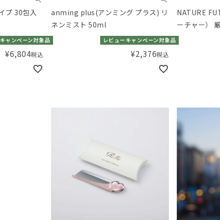
プ 30包入
anming plus(アンミング プラス) リ
NATURE 
ネンミスト 50ml
ーチャー） 
ティセット 4
キャンペーン対象品
レビューキャンペーン対象品
¥
6,804
¥
2,376
税込
税込