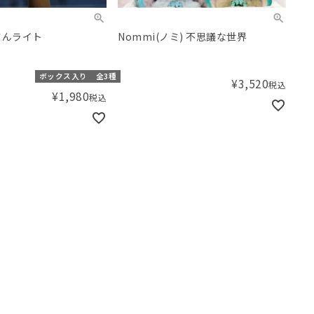
さんライト
Nommi(ノミ) 不思議な世界
ボックス入り
全3種
¥
3,520
税込
¥
1,980
税込