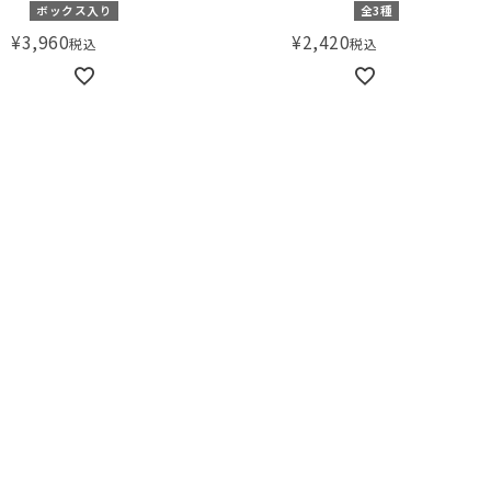
ボックス入り
全3種
¥
3,960
¥
2,420
税込
税込