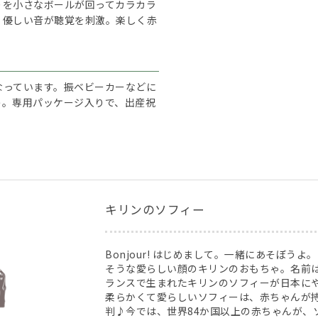
りを小さなボールが回ってカラカラ
、優しい音が聴覚を刺激。楽しく赤
なっています。振ベビーカーなどに
う。専用パッケージ入りで、出産祝
キリンのソフィー
Bonjour! はじめまして。一緒にあそぼう
そうな愛らしい顔のキリンのおもちゃ。名前は
ランスで生まれたキリンのソフィーが日本にや
柔らかくて愛らしいソフィーは、赤ちゃんが
判♪今では、世界84か国以上の赤ちゃんが、