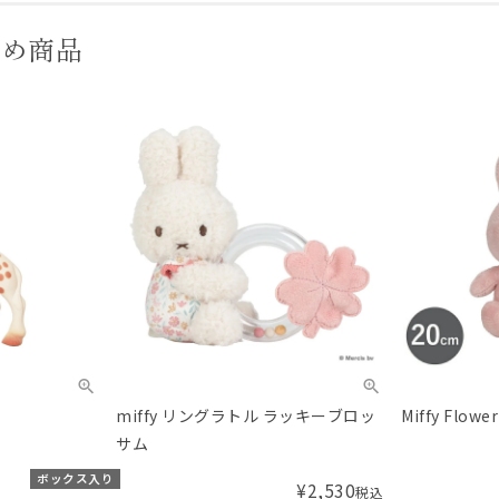
すめ商品
miffy リングラトル ラッキーブロッ
Miffy Flo
サム
ボックス入り
¥
2,530
税込