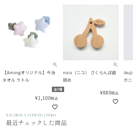
【Amingオリジナル】今治
nico（ニコ） さくらんぼ歯
ik
タオル ラトル
固め
ガニ
まあ
全3種
¥
880
税込
ー（7
¥
1,100
税込
RECENTLY VIEWED ITEMS
最近チェックした商品