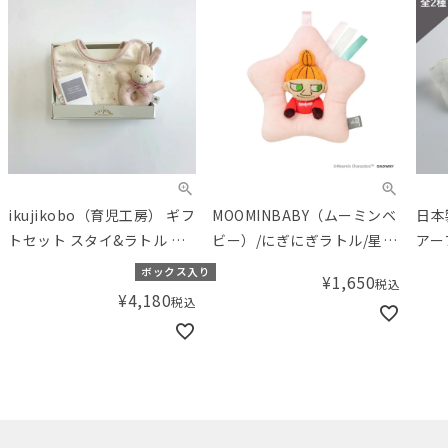
ikujikobo（育児工房） ギフ
MOOMINBABY（ムーミンベ
日本
トセット スタイ&ラトル 金
ビー）/にぎにぎラトル/星と
アー
平糖 ピンク
リトルミイ
ボックス入り
¥
1,650
税込
¥
4,180
税込