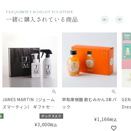
FREQUENTLY BOUGHT TOGETHER
一緒に購入されている商品
JAMES MARTIN（ジェーム
早和果樹園 飲むみかん3本パ
GEN
ズマーティン） ギフトセッ
ック
Dre
トA
ツリ
品
ボックス入り
¥
1,166
税込
¥
3,000
税込