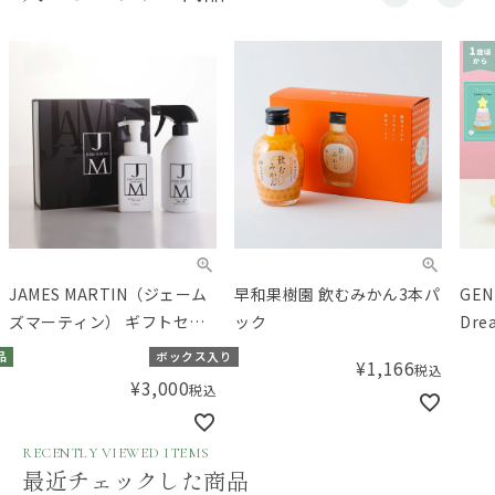
JAMES MARTIN（ジェーム
早和果樹園 飲むみかん3本パ
GEN
ズマーティン） ギフトセッ
ック
Dre
トA
ツリ
品
ボックス入り
¥
1,166
税込
¥
3,000
税込
RECENTLY VIEWED ITEMS
最近チェックした商品