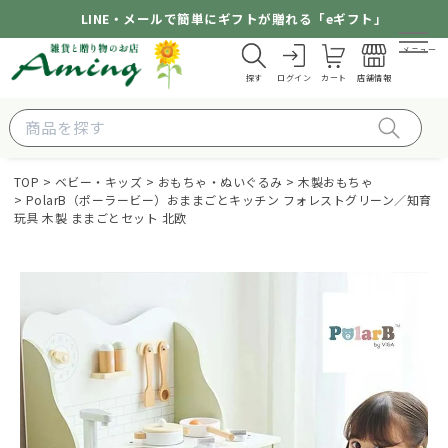
LINE・メールで簡単にギフトが贈れる「eギフト」
メニュー
探す
ログイン
カート
店舗情報
TOP
ベビー・キッズ
おもちゃ・ぬいぐるみ
木製おもちゃ
PolarB（ポーラービー）おままごとキッチン フォレストグリーン／知育
玩具 木製 ままごとセット 北欧