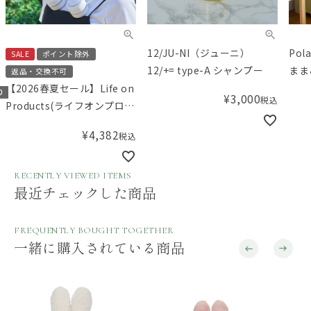
12/JU-NI（ジューニ）
Po
SALE
ポイント除外
12/+= type-A シャンプー
まま
返品・交換不可
トグ
【2026春夏セール】Life on
り
¥
3,000
税込
まま
Products(ライフオンプロダ
クツ) ペルチェ冷却機能コン
¥
4,382
税込
パクトネックファン
RECENTLY VIEWED ITEMS
最近チェックした商品
FREQUENTLY BOUGHT TOGETHER
一緒に購入されている商品