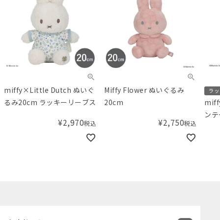
miffy×Little Dutch ぬいぐ
Miffy Flower ぬいぐるみ
ラッ
るみ20cm ラッキーリーブス
20cm
mif
ンテ
¥
2,970
¥
2,750
税込
税込