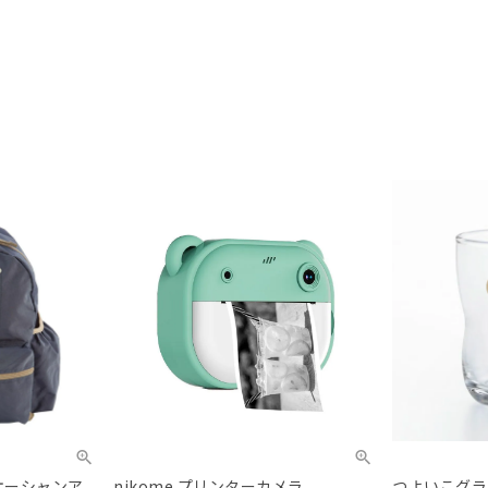
（オーシャンア
nikome プリンターカメラ
つよいこグラス