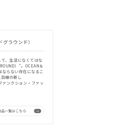
ンドグラウンド）
して、生活になくてはな
OUND）”。OCEAN＆
てはならない存在になるこ
人目線の新し
ー・ファンクション・ファッ
商品一覧はこちら