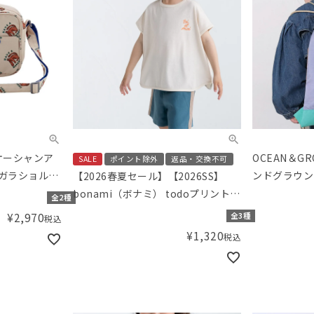
（オーシャンア
OCEAN＆G
SALE
ポイント除外
返品・交換不可
ウガラショルダ
ンドグラウン
【2026春夏セール】【2026SS】
MULTI
bonami（ボナミ） todoプリントT
全2種
シャツ
¥
2,970
全3種
税込
¥
1,320
税込