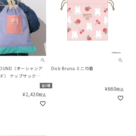
ROUND（オーシャンア
Dick Bruna ミニ巾着
ド） ナップサック
全3種
¥
660
税込
¥
2,420
税込