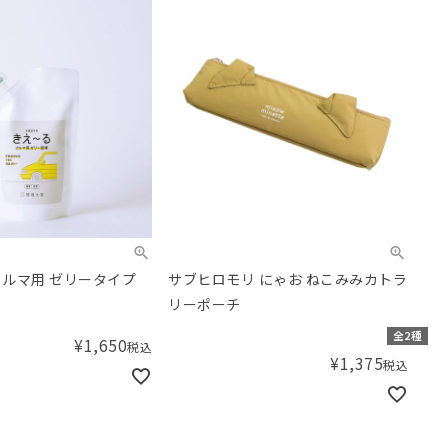
クルマ用 ゼリータイプ
サブヒロモリ にゃお ねこみみカトラ
リーポーチ
全2種
¥
1,650
税込
¥
1,375
税込