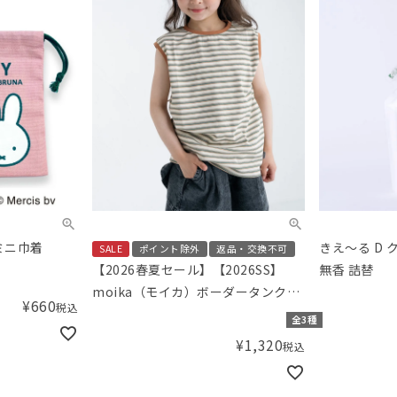
 ミニ巾着
きえ～る D 
SALE
ポイント除外
返品・交換不可
無香 詰替
【2026春夏セール】【2026SS】
moika（モイカ）ボーダータンクト
¥
660
税込
ップ
全3種
¥
1,320
税込