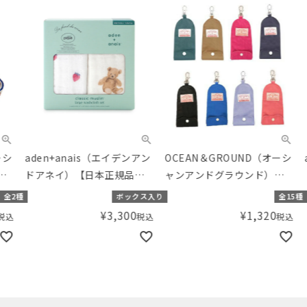
aden+anais（エイデンアン
OCEAN＆GROUND（オーシ
ad
ドアネイ）【日本正規品】
ャンアンドグラウンド）キ
ドア
ウォッシュクロス･ガーゼハ
ーケース GOODAY
ウォ
種
ボックス入り
全15種
ンカチ 2枚セット gelato
ンカチ
¥
3,300
¥
1,320
税込
税込
pique ジェラートピケ スト
pi
ロベリー･ベア
ナソ