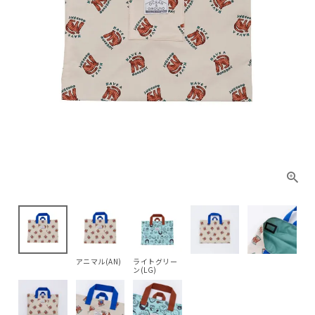
アニマル(AN)
ライトグリー
ン(LG)