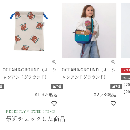
OCEAN＆GROUND（オーシ
OCEAN＆GROUND（オーシ
SAL
ャンアンドグラウンド）
ャンアンドグラウンド） シ
返品
ソウガラ給食巾着
ョルダーBAG MULTI
【2
種
全2種
全3種
【20
¥
1,320
¥
2,530
税込
税込
ミ）
RECENTLY VIEWED ITEMS
最近チェックした商品