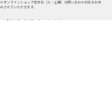
※オンラインショップ定休日（火・土曜）は問い合わせ対応をお休
みさせていただきます。
お取引に関するお問い合わせはこちら
公式アプリ
公式Instagram
Youtube
アミングについて
店舗情報
採用情報
プライバシーポリシー
特定商取引法に基づく表示
Copyright ©2019-
2026 Aming Online Store All Rights reserved.