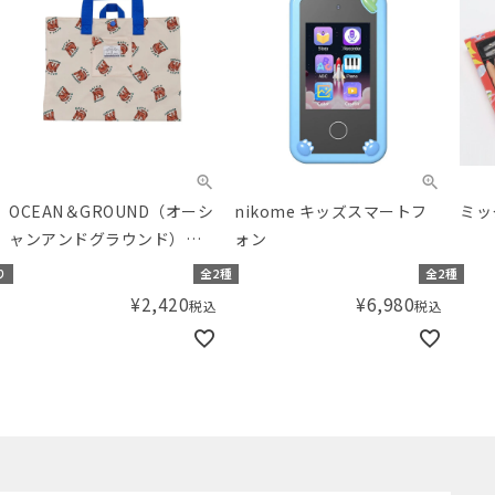
OCEAN＆GROUND（オーシ
nikome キッズスマートフ
ミッ
ャンアンドグラウンド）
ォン
ソウガラレッスンBAG
り
全2種
全2種
¥
2,420
¥
6,980
税込
税込