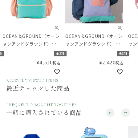
OCEAN＆GROUND（オーシ
OCEAN＆GROUND（オーシ
OC
ャンアンドグラウンド）
ャンアンドグラウンド） ナ
ャン
DAYPACK MULTI PLUS デイ
ップサック MULTI
ショ
種
全2種
全3種
パック リュック
TIM
¥
4,510
¥
2,420
税込
税込
RECENTLY VIEWED ITEMS
最近チェックした商品
FREQUENTLY BOUGHT TOGETHER
一緒に購入されている商品