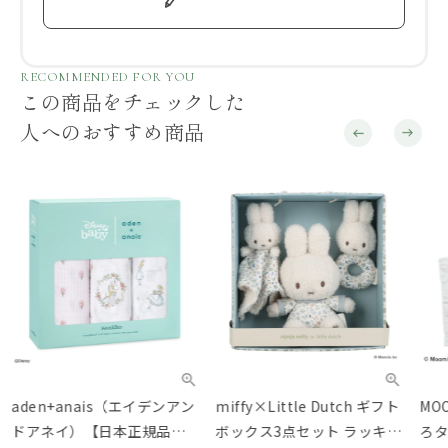
RECOMMENDED FOR YOU
この商品をチェックした
人へのおすすめ商品
aden+anais（エイデンアン
miffy×Little Dutch ギフト
MO
ドアネイ）【日本正規品】
ボックス3点セット ラッキー
ろタ