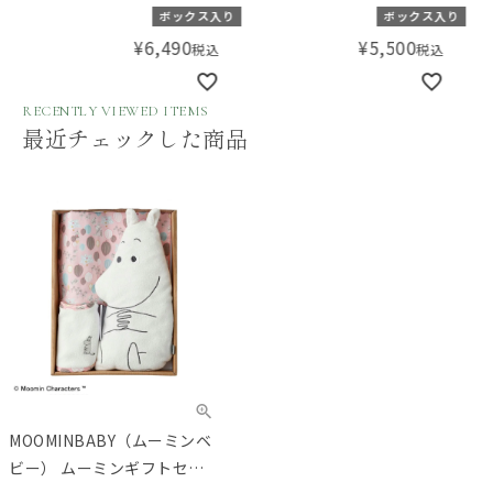
モスリンコットン おくるみ
リーブス
ボックス入り
ボックス入り
3枚 スワドル ディズニー ア
¥
6,490
¥
5,500
税込
税込
リス イン ワンダーランド
alice in wonderland 3-
RECENTLY VIEWED ITEMS
pack classic swaddles
最近チェックした商品
MOOMINBABY（ムーミンベ
ビー） ムーミンギフトセッ