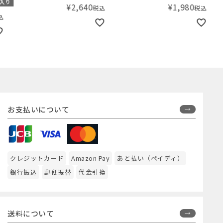
り
¥
2,640
¥
1,980
税込
税込
ット イヤーオブザスネイク
year of the snake 3pk
snap bibs【数量限定！
2025年の干支のかわいいス
ネーク柄】
お支払いについて
クレジットカード
Amazon Pay
あと払い（ペイディ）
銀行振込
郵便振替
代金引換
送料について