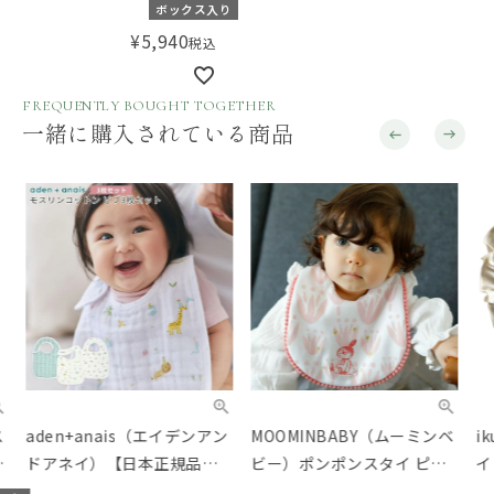
ト ベーシック ピンク
ボックス入り
¥
5,940
税込
FREQUENTLY BOUGHT TOGETHER
一緒に購入されている商品
aden+anais（エイデンアン
MOOMINBABY（ムーミンベ
iku
ドアネイ）【日本正規品】
ビー）ポンポンスタイ ピン
イ 
モスリンコットン ビブ3枚セ
ク（リトルミイ）