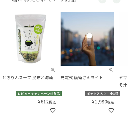
とろりんスープ 昆布と海藻
充電式 護衛さんライト
ヤマ
そ汁
レビューキャンペーン対象品
ボックス入り
全3種
¥
612
¥
1,980
税込
税込