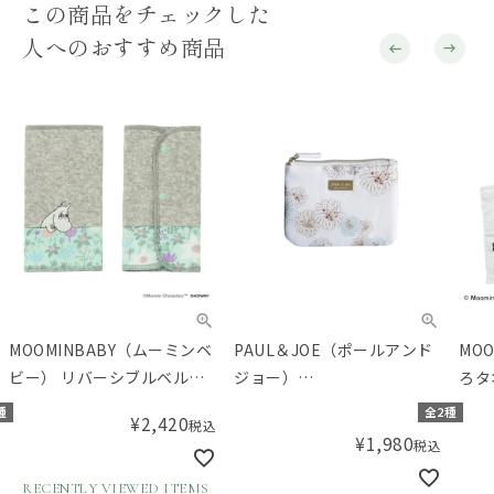
この商品をチェックした
人へのおすすめ商品
MOOMINBABY（ムーミンベ
PAUL＆JOE（ポールアンド
MO
ビー） リバーシブルベルト
ジョー）
ろタ
カバー ブルーム/ミント
ACCESSOIRES（アクセソ
種
全2種
¥
2,420
税込
ワ） ティッシュポーチ
¥
1,980
税込
RECENTLY VIEWED ITEMS