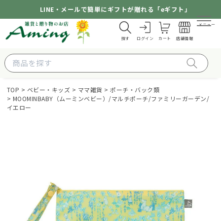
LINE・メールで簡単にギフトが贈れる「eギフト」
メニュー
探す
ログイン
カート
店舗情報
TOP
ベビー・キッズ
ママ雑貨
ポーチ・バック類
MOOMINBABY（ムーミンベビー）/マルチポーチ/ファミリーガーデン/
イエロー