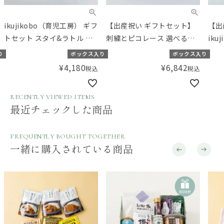
ikujikobo（育児工房） ギフ
【出産祝い ギフトセット】
【出
トセット スタイ&ラトル 金
刺繍とピコレース 選べる人
ik
平糖 ピンク
気のおくるみセット 【ギフ
ゼ 
り
ボックス入り
ボックス入り
トボックス入り】／Aming
ー【
¥
4,180
¥
6,842
税込
税込
オリジナルセット
／A
RECENTLY VIEWED ITEMS
最近チェックした商品
FREQUENTLY BOUGHT TOGETHER
一緒に購入されている商品