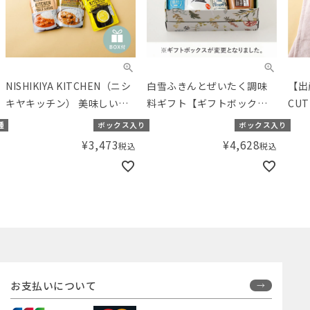
NISHIKIYA KITCHEN（ニシ
白雪ふきんとぜいたく調味
【出
キヤキッチン） 美味しいカ
料ギフト【ギフトボックス
CU
レー6種食べくらべギフト
入り】／Amingオリジナル
ルと
種
ボックス入り
ボックス入り
【ギフトボックス入り】／
セット
【ギ
¥
3,473
¥
4,628
税込
税込
Amingオリジナルセット
Am
お支払いについて