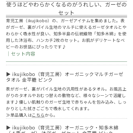
使うほどやわらかくなるのがうれしい、ガーゼの
セット
育児工房（ikujikobo）の、ガーゼアイテムを集めました。表
がガーゼ、裏がパイル生地のマルチに使えるガーゼタオルとや
わらかく吸水性が良い、知多半島の伝統織物「知多木綿」を使
用した沐浴布、ハンカチ2枚のセット。お肌がデリケートなベ
ビーのお世話にぴったりです♪
｜セット内容
▶ ikujikobo（育児工房）オーガニックマルチガーゼ
タオル 金平糖 ピンク
表がガーゼ、裏がパイル生地の汎用性があるタオル。お風呂上
がりのタオルやおむつ替えの敷物など、様々なシーンで活躍し
ます♪優しい肌触りのガーゼ生地で赤ちゃんを包み込み、しっ
かりとした拭きごごちで吸水してくれます。
≫単品購入は
こちら
から。
▶ ikujikobo（育児工房）オーガニック・知多木綿
（４重ガーゼ） 沐浴ガーゼセット 金平糖 ピンク