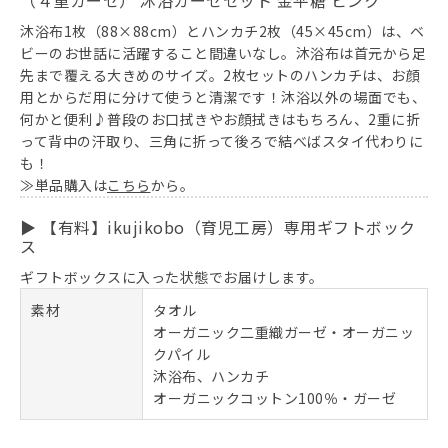
沐浴布1枚（88×88cm）とハンカチ2枚（45×45cm）は、ベ
ビーのお世話に活躍すること間違いなし。沐浴布は首元から足
先まで覆える大きめのサイズ。2枚セットのハンカチは、お顔
用とからだ用に分けて使うと清潔です！沐浴以外の場面でも、
何かと便利♪普段のお口拭きやお顔拭きはもちろん、2重に折
って背中の汗取り、三角に折って後ろで結べばスタイ代わりに
も！
≫単品購入は
こちら
から。
▶ 【有料】ikujikobo（育児工房）専用ギフトボック
ス
ギフトボックスに入った状態でお届けします。
素材
タオル
オーガニック二重織ガーゼ・オーガニッ
クパイル
沐浴布、ハンカチ
オーガニックコットン100％・ガーゼ