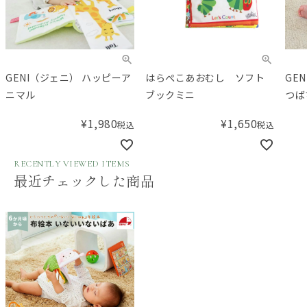
GENI（ジェニ） ハッピーア
はらぺこあおむし ソフト
GE
ニマル
ブックミニ
つば
¥
1,980
¥
1,650
税込
税込
RECENTLY VIEWED ITEMS
最近チェックした商品