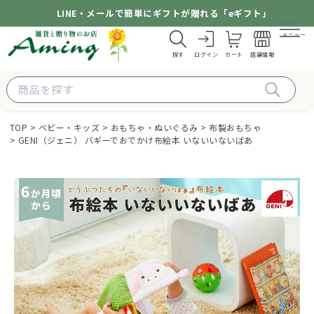
LINE・メールで簡単にギフトが贈れる「eギフト」
メニュー
探す
ログイン
カート
店舗情報
TOP
ベビー・キッズ
おもちゃ・ぬいぐるみ
布製おもちゃ
GENI（ジェニ） バギーでおでかけ布絵本 いないいないばあ