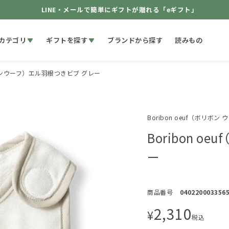
LINE・メールで簡単にギフトが贈れる「eギフト」
カテゴリ
ギフトを探す
ブランドから探す
読みもの
ボリボンウーフ）エル羽根つきビブ グレー
Boribon oeuf（ボリボン 
Boribon o
ー
商品番号
040220003356
2,310
¥
税込