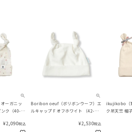
房）オーガニッ
Boribon oeuf（ボリボンウーフ）エ
ikujiko
ピンク（40-
ルキャップ F オフホワイト （42-
ク吊天竺 帽
46cm）
（40-42cm）
¥
2,090
¥
2,530
税込
税込
ル）