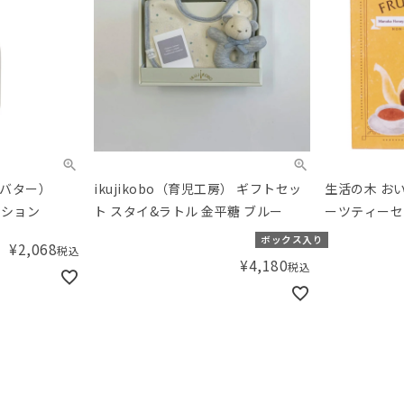
マバター）
ikujikobo（育児工房） ギフトセッ
生活の木 お
ーション
ト スタイ&ラトル 金平糖 ブルー
ーツティーセッ
ボックス入り
¥
2,068
税込
¥
4,180
税込