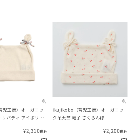
bo（育児工房）オーガニッ
ikujikobo（育児工房）オーガニッ
子 リバティ アイボリー
ク吊天竺 帽子 さくらんぼ
 Michelle（ミシェ
¥
2,310
¥
2,200
税込
税込