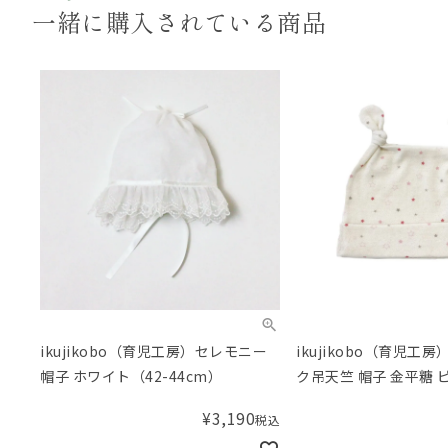
一緒に購入されている商品
ikujikobo（育児工房）セレモニー
ikujikobo（育児工
帽子 ホワイト（42-44cm）
ク吊天竺 帽子 金平糖 
42cm）
¥
3,190
税込