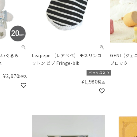
h ぬいぐるみ
Leapepe （レアペペ） モスリンコ
GENI（ジ
ス
ットン ビブ Fringe-bib
ブロック
combination BorderxGrey
ボックス入り
¥
2,970
税込
¥
1,980
税込