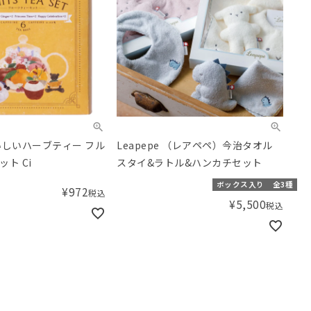
いしいハーブティー フル
Leapepe （レアペペ）今治タオル
ト Ci
スタイ&ラトル&ハンカチセット
ボックス入り
全3種
¥
972
税込
¥
5,500
税込