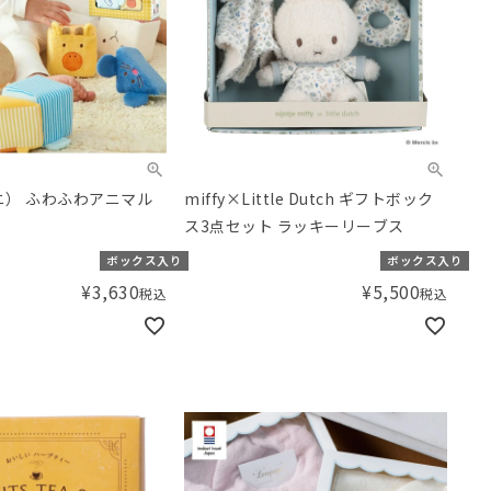
ェニ） ふわふわアニマル
miffy×Little Dutch ギフトボック
ス3点セット ラッキーリーブス
ボックス入り
ボックス入り
¥
3,630
¥
5,500
税込
税込