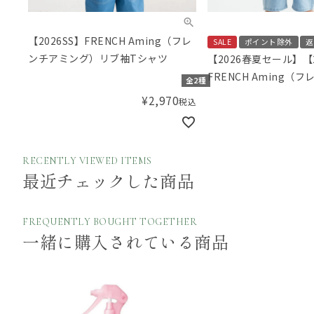
【2026SS】FRENCH Aming（フレ
SALE
ポイント除外
返
ンチアミング）リブ袖Tシャツ
【2026春夏セール】【2
FRENCH Aming（
全2種
グ）サス付き重ね着風
¥
2,970
税込
RECENTLY VIEWED ITEMS
最近チェックした商品
FREQUENTLY BOUGHT TOGETHER
一緒に購入されている商品