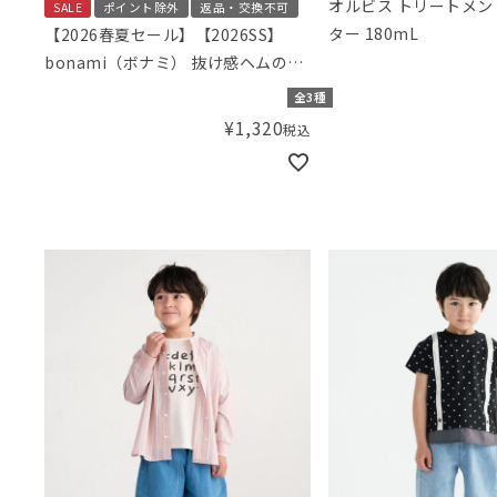
オルビス トリートメ
SALE
ポイント除外
返品・交換不可
ター 180mL
【2026春夏セール】【2026SS】
bonami（ボナミ） 抜け感ヘムのア
ルファベットTシャツ
全3種
¥
1,320
税込