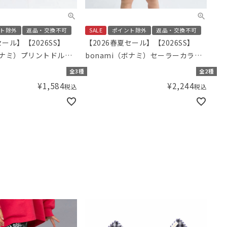
ト除外
返品・交換不可
SALE
ポイント除外
返品・交換不可
セール】【2026SS】
【2026春夏セール】【2026SS】
（ボナミ）プリントドルマ
bonami（ボナミ）セーラーカラー
前あきカバーオール
全3種
全2種
¥
1,584
¥
2,244
税込
税込