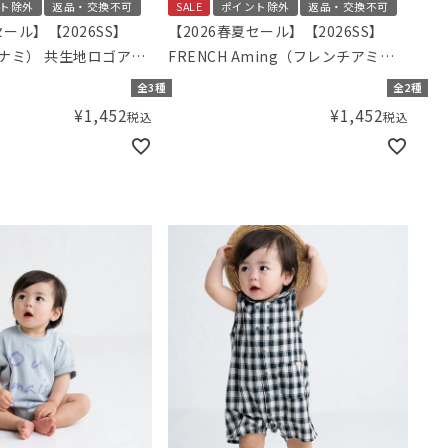
ト除外
返品・交換不可
SALE
ポイント除外
返品・交換不可
セール】【2026SS】
【2026春夏セール】【2026SS】
ボナミ） 共生地ロゴアッ
FRENCH Aming（フレンチアミン
ツ
グ）コード刺繍Tシャツ
全3種
全2種
¥
1,452
¥
1,452
税込
税込