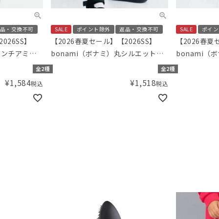
品・交換不可
SALE
ポイント除外
返品・交換不可
SALE
ポイン
026SS】
【2026春夏セール】【2026SS】
【2026春夏
フレンチアミン
bonami（ボナミ）丸シルエットビ
bonami
Tシャツ
ッグポケット6分丈パンツ
ンロンパース
全2種
全2種
¥
1,584
¥
1,518
税込
税込