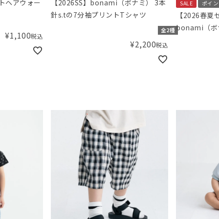
ントヘアウォー
【2026SS】bonami（ボナミ） 3本
SALE
ポイン
針s.tの7分袖プリントTシャツ
【2026春夏
bonami（
全2種
¥
1,100
税込
プリケTシャ
¥
2,200
税込