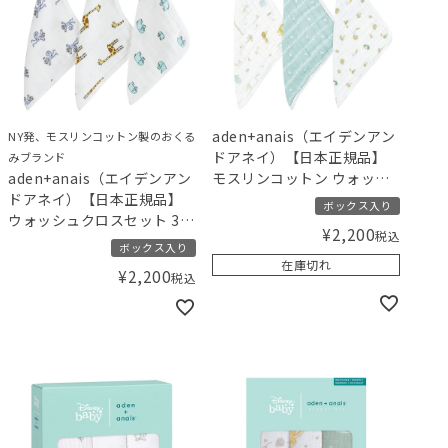
aden+anais（エイデンアン
NY発、モスリンコットン製のおくる
ドアネイ）【日本正規品】
みブランド
aden+anais（エイデンアン
モスリンコットン ウォッシ
ドアネイ）【日本正規品】
ュクロス 3枚セット イヤー
ボックス入り
ウォッシュクロスセット 3枚
オブザスネイク year of the
¥
2,200
税込
セット jungle jam ジャング
snake 3pk washcloths【数
ボックス入り
ルジャム
量限定！2025年の干支のか
在庫切れ
¥
2,200
税込
わいいスネーク柄】