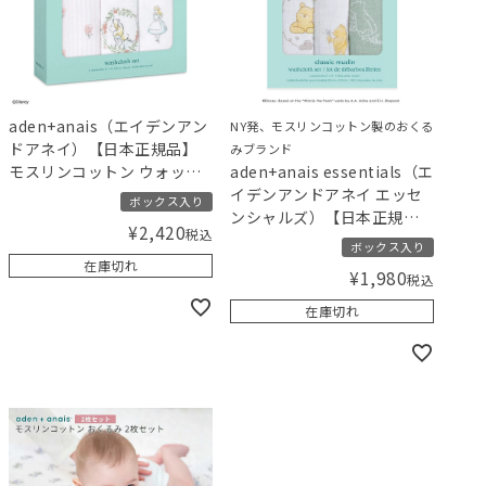
aden+anais（エイデンアン
NY発、モスリンコットン製のおくる
ドアネイ）【日本正規品】
みブランド
モスリンコットン ウォッシ
aden+anais essentials（エ
ュクロス 3枚セット ディズ
イデンアンドアネイ エッセ
ボックス入り
ニー アリス イン ワンダーラ
ンシャルズ）【日本正規
¥
2,420
税込
ンド alice in wonderland
品】モスリンコットン ウォ
ボックス入り
3-pack classic washcloths
ッシュクロス 3枚セット デ
在庫切れ
¥
1,980
税込
ィズニー ウィニーアンドフ
レンズ washcloths -
在庫切れ
winnie+friends- 3pk