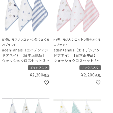
NY発、モスリンコットン製のおくる
NY発、モスリンコットン製のおくる
みブランド
みブランド
aden+anais（エイデンアン
aden+anais（エイデンアン
ドアネイ）【日本正規品】
ドアネイ）【日本正規品】
ウォッシュクロスセット 3枚
ウォッシュクロスセット 3枚
セット rock star ロックス
セット heart breaker ハー
ボックス入り
ボックス入り
ター
トブレイカー
¥
2,200
¥
2,200
税込
税込