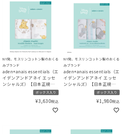
NY発、モスリンコットン製のおくる
NY発、モスリンコットン製のおくる
みブランド
みブランド
aden+anais essentials（エ
aden+anais essentials（エ
イデンアンドアネイ エッセ
イデンアンドアネイ エッセ
ンシャルズ）【日本正規
ンシャルズ）【日本正規
品】モスリンコットン おく
品】モスリンコットン ウォ
ボックス入り
ボックス入り
るみ 2枚 ディズニー ウィニ
ッシュクロス 3枚セット デ
¥
3,630
¥
1,980
税込
税込
ーアンドフレンズ disney
ィズニー ダンボ
baby swaddle -
washcloths -dumbo- 3pk
winnie+friends- 2pk