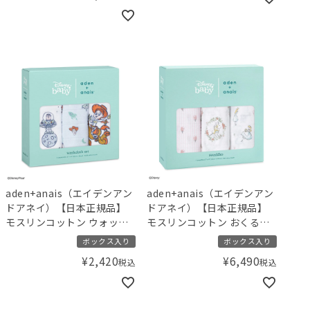
年の干支のかわいいスネー
2025年の干支のかわいいス
ク柄】
ネーク柄】
aden+anais（エイデンアン
aden+anais（エイデンアン
ドアネイ）【日本正規品】
ドアネイ）【日本正規品】
モスリンコットン ウォッシ
モスリンコットン おくるみ
ュクロス 3枚セット ディズ
3枚 スワドル ディズニー ア
ボックス入り
ボックス入り
ニー トイストーリー toy
リス イン ワンダーランド
¥
2,420
¥
6,490
税込
税込
story 3-pack classic
alice in wonderland 3-
washcloths
pack classic swaddles