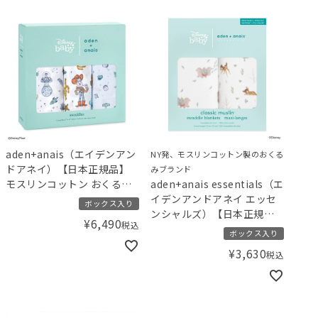
aden+anais（エイデンアン
NY発、モスリンコットン製のおくる
ドアネイ）【日本正規品】
みブランド
モスリンコットン おくるみ
aden+anais essentials（エ
3枚 スワドル ディズニー ト
イデンアンドアネイ エッセ
ボックス入り
イストーリー toy story 3-
ンシャルズ）【日本正規
¥
6,490
税込
pack classic swaddles
品】モスリンコットン おく
ボックス入り
るみ 2枚セット ディズニー
¥
3,630
税込
ディズニーアンドフレンズ
Disney+friends 2pack
swaddles