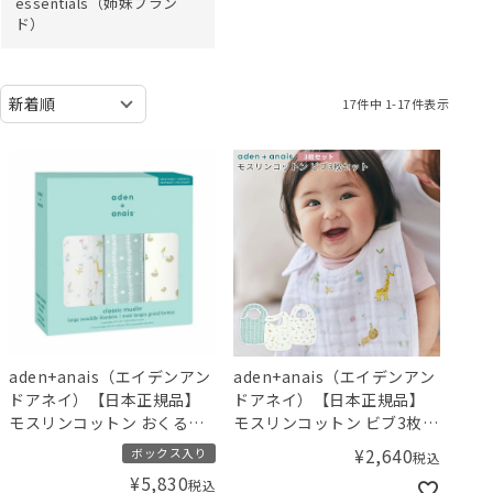
essentials（姉妹ブラン
ド）
17
件中
1
-
17
件表示
aden+anais（エイデンアン
aden+anais（エイデンアン
ドアネイ）【日本正規品】
ドアネイ）【日本正規品】
モスリンコットン おくるみ3
モスリンコットン ビブ3枚セ
枚セット イヤーオブザスネ
ット イヤーオブザスネイク
¥
2,640
ボックス入り
税込
イク year of the snake 3pk
year of the snake 3pk
¥
5,830
税込
swaddle【数量限定！2025
snap bibs【数量限定！