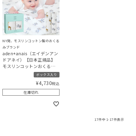
NY発、モスリンコットン製のおくる
みブランド
aden+anais（エイデンアン
ドアネイ）【日本正規品】
モスリンコットンおくる
み 2枚セット ジャングルジ
ボックス入り
ャム jungle jam swaddle 2
¥
4,730
税込
pack
在庫切れ
17
件中
1
-
17
件表示