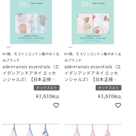
NY発、モスリンコットン製のおくる
NY発、モスリンコットン製のおくる
みブランド
みブランド
aden+anais essentials（エ
aden+anais essentials（エ
イデンアンドアネイ エッセ
イデンアンドアネイ エッセ
ンシャルズ）【日本正規
ンシャルズ）【日本正規
品】モスリンコットン おく
品】モスリンコットン おく
ボックス入り
ボックス入り
るみ 2枚 ディズニー ダンボ
るみ 2枚 ディズニー プリン
¥
3,630
¥
3,630
税込
税込
disney baby swaddle -
セス disney baby swaddle -
dumbo- 2pk
princess- 2pk