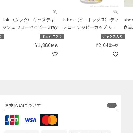
tak.（タック） キッズディ
b.box（ビーボックス） ディ
ab
ッシュ フォーベイビー Gray
ズニー シッピーカップ くま
食事
のプーさん Disney Sippy
り
ボックス入り
ボックス入り
cup Winnie the Pooh
¥
1,980
¥
2,640
税込
税込
お支払いについて