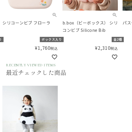
シリコーンビブ フローラ
b.box（ビーボックス） シリ
パス
コンビブ Silicone Bib
り
ボックス入り
全2種
¥
1,760
¥
2,310
税込
税込
RECENTLY VIEWED ITEMS
最近チェックした商品