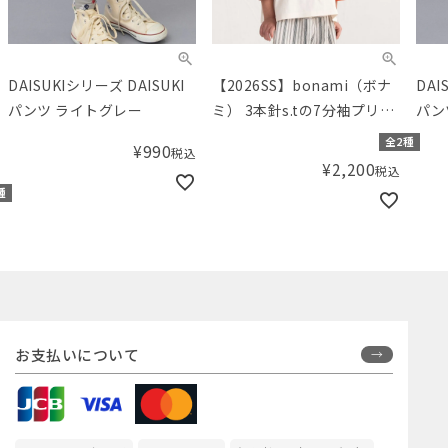
DAISUKIシリーズ DAISUKI
【2026SS】bonami（ボナ
DAISU
パンツ ライトグレー
ミ） 3本針s.tの7分袖プリン
パン
トTシャツ
全2種
¥
990
税込
¥
2,200
税込
種
お支払いについて