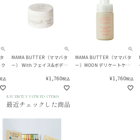
MAMA BUTTER（ママバタ
MAMA BUTTER（ママバタ
MA
ー） With フェイス&ボディ
ー）MOON デリケートケア
ー）
バター
ウォッシュ
ウォ
¥
1,760
¥
1,760
税込
税込
RECENTLY VIEWED ITEMS
最近チェックした商品