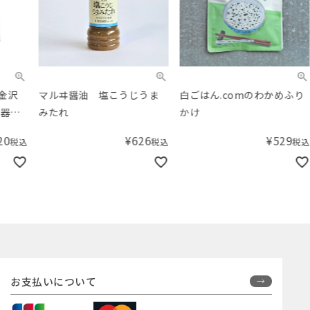
マルヰ醤油 塩こうじうま
白ごはん.comのわかめふり
九鬼
みたれ
かけ
¥
626
¥
529
税込
税込
お支払いについて