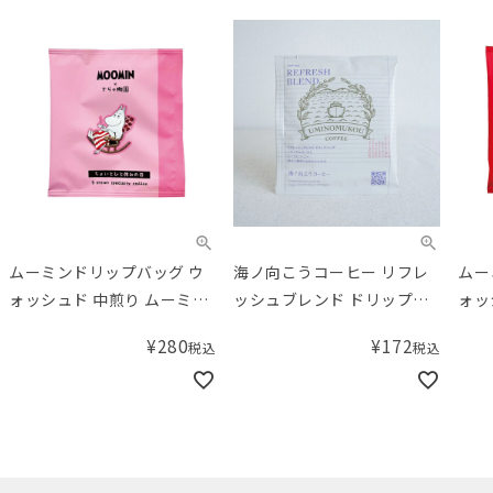
ムーミンドリップバッグ ウ
海ノ向こうコーヒー リフレ
ムー
ォッシュド 中煎り ムーミン
ッシュブレンド ドリップバ
ォッ
ママ
ッグ
イ
¥
280
¥
172
税込
税込