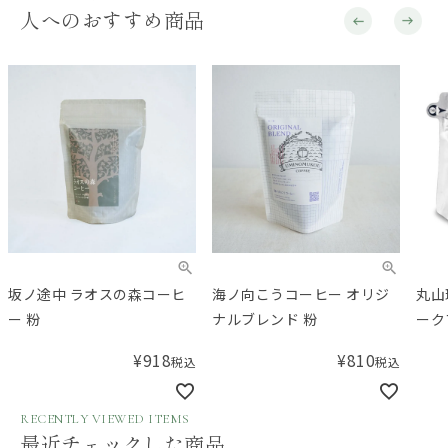
人へのおすすめ商品
坂ノ途中 ラオスの森コーヒ
海ノ向こうコーヒー オリジ
丸山
ー 粉
ナルブレンド 粉
ーク
¥
918
¥
810
税込
税込
RECENTLY VIEWED ITEMS
最近チェックした商品