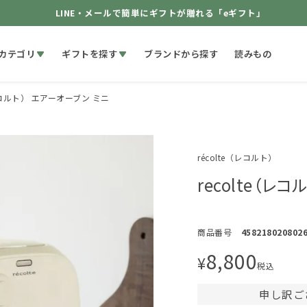
LINE・メールで簡単にギフトが贈れる「eギフト」
カテゴリ
ギフトを探す
ブランドから探す
読みもの
（レコルト） エアーオーブン ミニ
récolte（レコルト）
recolte（レ
商品番号
458218020802
8,800
¥
税込
申し訳ご