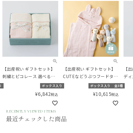
【出産祝い ギフトセット】
【出産祝い ギフトセット】
【出
刺繍とピコレース 選べる人
CUTEなどうぶつフードタオ
ディ
気のおくるみセット 【ギフ
ルと布おもちゃのセット
ロー
り
ボックス入り
ボックス入り
全3種
トボックス入り】／Aming
【ギフトボックス入り】／
ナル
¥
6,842
¥
10,615
税込
税込
オリジナルセット
Amingオリジナルセット
ト 
／A
RECENTLY VIEWED ITEMS
最近チェックした商品