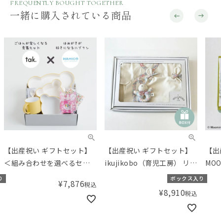
FREQUENTLY BOUGHT TOGETHER
一緒に購入されている商品
【出産祝い ギフトセット】
【出産祝い ギフトセット】
【出
＜組み合わせを選べるセッ
ikujikobo（育児工房） リバ
MO
ト＞tak.（タック）キッズデ
ティ オーガニックギフト ア
ろタ
り
ボックス入り
¥
7,876
税込
ィッシュ 楽しいお食事ギフ
イボリー （50-70cm）【ギ
タイ
¥
8,910
税込
ト／Amingオリジナルセッ
フトボックス入り】／
（モ
ト
Amingオリジナルセット
トボ