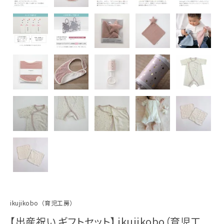
ikujikobo（育児工房）
【出産祝い ギフトセット】 ikujikobo（育児工