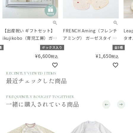
【出産祝い ギフトセット】
FRENCH Aming（フレンチ
Le
ikujikobo（育児工房）ガー
アミング） ガーゼスタイ 刺
タオ
ゼ オーガニックギフト ブル
繍
ル
種
ボックス入り
全5種
ー【ギフトボックス入り】
¥
6,600
¥
1,650
税込
税込
／Amingオリジナルセット
RECENTLY VIEWED ITEMS
最近チェックした商品
FREQUENTLY BOUGHT TOGETHER
一緒に購入されている商品