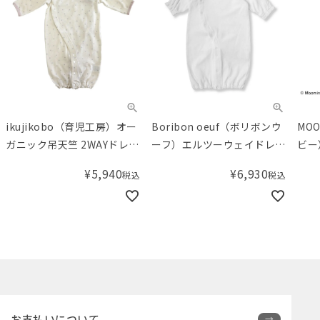
ikujikobo（育児工房）オー
Boribon oeuf（ボリボンウ
MO
ガニック吊天竺 2WAYドレス
ーフ）エルツーウェイドレ
ビー
シルバースター ピンク
ス オフホワイト（50-
ト 
¥
5,940
¥
6,930
税込
税込
（50-70cm）
70cm）
お支払いについて