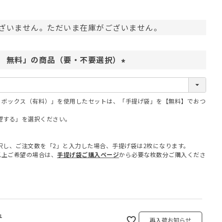
ざいません。ただいま在庫がございません。
 無料」の商品（要・不要選択）
(
必
須
フトボックス（有料）」を使用したセットは、「手提げ袋」を【無料】でおつ
)
望する」を選択ください。
択し、ご注文数を「2」と入力した場合、手提げ袋は2枚になります。
以上ご希望の場合は、
手提げ袋ご購入ページ
から必要な枚数分ご購入くださ
ュ
再入荷お知らせ