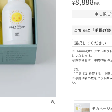
8,888
¥
税込
申し訳ご
こちらは「手提げ袋
※「Amingオリジナルギ
けいたします。
必要な場合は「手提げ袋 希
【例】
「手提げ袋 希望する」を選
※手提げ袋の数をセット数
い。
モカベージ