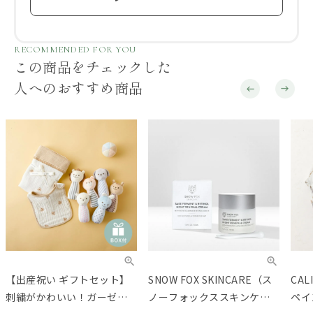
RECOMMENDED FOR YOU
この商品をチェックした
人へのおすすめ商品
【出産祝い ギフトセット】
SNOW FOX SKINCARE（ス
CA
刺繍がかわいい！ガーゼお
ノーフォックススキンケ
ペイ