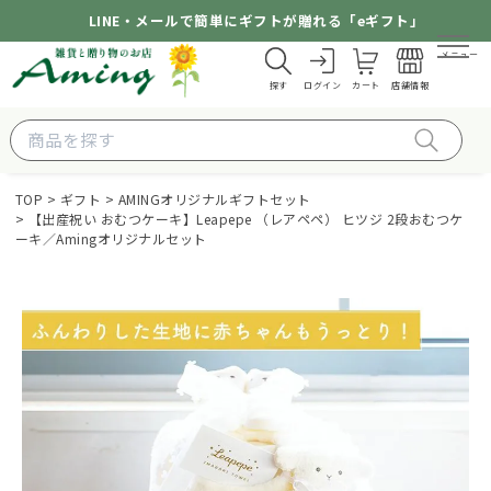
LINE・メールで簡単にギフトが贈れる「eギフト」
メニュー
探す
ログイン
カート
店舗情報
TOP
ギフト
AMINGオリジナルギフトセット
【出産祝い おむつケーキ】Leapepe （レアペペ） ヒツジ 2段おむつケ
ーキ／Amingオリジナルセット