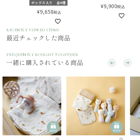
くるみ＆スタイと布おもち
ア）SAKE ナイトクリーム
スリ
ボックス入り
全4種
¥
9,900
税込
ゃのセット【ギフトボック
50mL
¥
9,658
税込
ス入り】／Amingオリジナ
ルセット
RECENTLY VIEWED ITEMS
最近チェックした商品
FREQUENTLY BOUGHT TOGETHER
一緒に購入されている商品