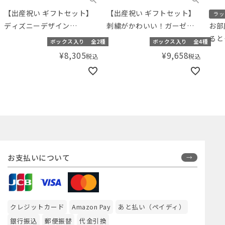
【出産祝い ギフトセット】
【出産祝い ギフトセット】
ラッ
ディズニーデザイン
刺繍がかわいい！ガーゼお
お部
aden+anaisおくるみ＆スト
くるみ＆スタイと布おもち
ると
ボックス入り
全2種
ボックス入り
全4種
ローマグギフト 【ギフトボ
ゃのセット【ギフトボック
フト
¥
8,305
¥
9,658
税込
税込
ックス入り】／Amingオリ
ス入り】／Amingオリジナ
り】
ジナルセット
ルセット
お支払いについて
クレジットカード
Amazon Pay
あと払い（ペイディ）
銀行振込
郵便振替
代金引換