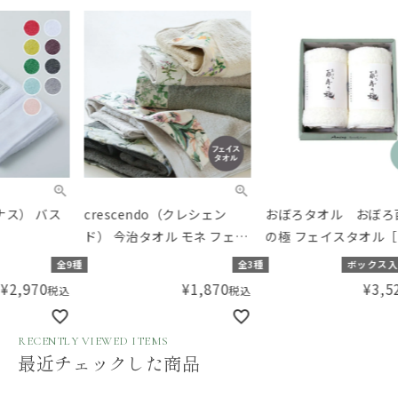
crescendo（クレシェン
おぼろタオル おぼろ百年
おぼ
ド） 今治タオル モネ フェイ
の極 フェイスタオル［アミ
フェ
スタオル
ングオリジナルカラー］ 2枚
着入
種
全3種
ボックス入り
全3種
組セット【ギフトボックス
¥
1,870
¥
3,520
税込
税込
入り】／Amingオリジナル
セット
RECENTLY VIEWED ITEMS
最近チェックした商品