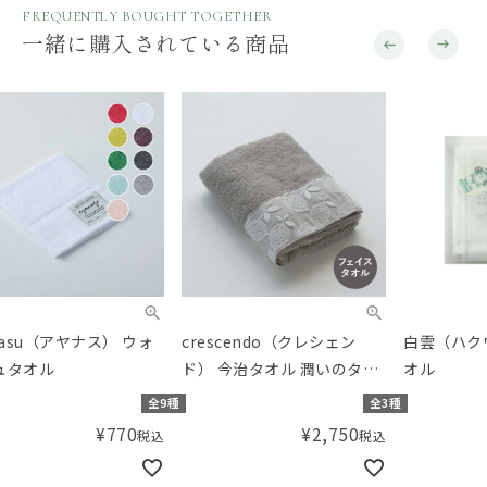
FREQUENTLY BOUGHT TOGETHER
一緒に購入されている商品
crescendo（クレシェン
白雲（ハクウン） ハンドタ
cr
ド） 今治タオル 潤いのタオ
オル
ド）
ル 凜 フェイスタオル
オル
種
全3種
ボックス入り
全5種
¥
2,750
¥
880
税込
税込