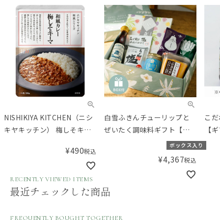
NISHIKIYA KITCHEN（ニシ
白雪ふきんチューリップと
こだ
キヤキッチン） 梅しそキー
ぜいたく調味料ギフト【ギ
【ギ
マカレー
フトボックス入り】／
Am
ボックス入り
¥
490
税込
Amingオリジナルセット
¥
4,367
税込
RECENTLY VIEWED ITEMS
最近チェックした商品
FREQUENTLY BOUGHT TOGETHER