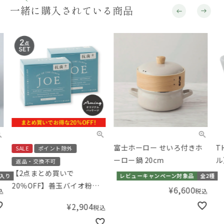
一緒に購入されている商品
富士ホーロー せいろ付きホ
TH
SALE
ポイント除外
ーロー鍋 20cm
ル）
返品・交換不可
カッ
【2点まとめ買いで
り
レビューキャンペーン対象品
全2種
20％OFF】善玉バイオ粉末
¥
6,600
税込
洗剤 浄 JOE 抗菌プラス
¥
2,904
税込
1.3kg 専用スプーン付き 洗
濯用洗剤 ［アミングオリジ