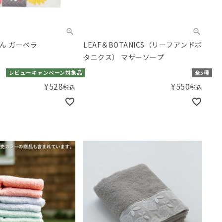
ん ガーベラ
LEAF＆BOTANICS（リーフアンドボ
タニクス） マザーソープ
レビューキャンペーン対象品
全5種
¥
528
¥
550
税込
税込