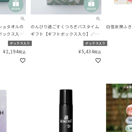
シュタオルの
のんびり過ごすくつろぎバスタイム
白雪友禅ふき
ボックス入
ギフト【ギフトボックス入り】／
ナルセット
Amingオリジナルセット
ボックス入り
ボックス入り
¥
2,194
¥
5,434
税込
税込