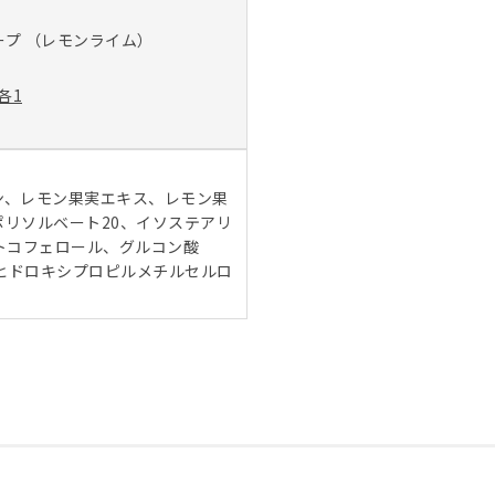
ソープ （レモンライム）
各1
ン、レモン果実エキス、レモン果
リソルベート20、イソステアリ
、トコフェロール、グルコン酸
、ヒドロキシプロピルメチルセルロ