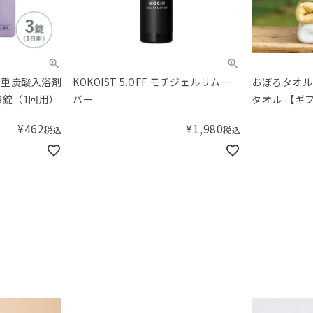
性重炭酸入浴剤
KOKOIST 5.OFF モチジェルリムー
おぼろタオル
g 3錠（1回用）
バー
タオル 【ギ
¥
462
¥
1,980
税込
税込