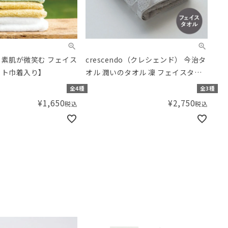
 素肌が微笑む フェイス
crescendo（クレシェンド） 今治タ
フト巾着入り】
オル 潤いのタオル 凜 フェイスタオ
ル
全4種
全3種
¥
1,650
¥
2,750
税込
税込