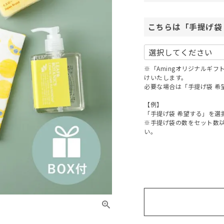
こちらは「手提げ袋
※「Amingオリジナルギ
けいたします。
必要な場合は「手提げ袋 希
【例】
「手提げ袋 希望する」を選
※手提げ袋の数をセット数
い。