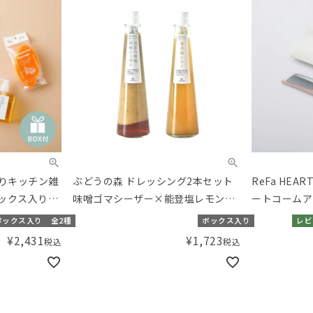
ばりキッチン雑
ぶどうの森 ドレッシング2本セット
ReFa HEAR
ボックス入り】
味噌ゴマシーザー×能登塩レモン
ートコームア
セット
【ギフトボックス入り】／Amingオ
ボックス入り
全2種
ボックス入り
レビ
リジナルセット
¥
2,431
¥
1,723
税込
税込