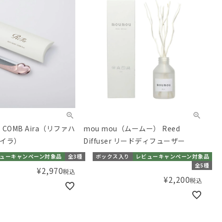
T COMB Aira（リファハ
mou mou（ムームー） Reed
イラ）
Diffuser リードディフューザー
ューキャンペーン対象品
全3種
ボックス入り
レビューキャンペーン対象品
全5種
¥
2,970
税込
¥
2,200
税込