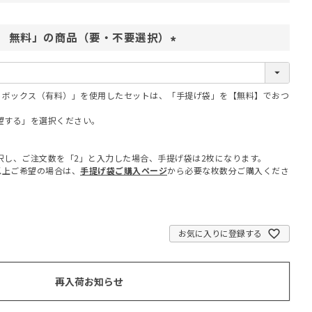
 無料」の商品（要・不要選択）
(
必
須
フトボックス（有料）」を使用したセットは、「手提げ袋」を【無料】でおつ
)
望する」を選択ください。
択し、ご注文数を「2」と入力した場合、手提げ袋は2枚になります。
以上ご希望の場合は、
手提げ袋ご購入ページ
から必要な枚数分ご購入くださ
お気に入りに登録する
再入荷お知らせ