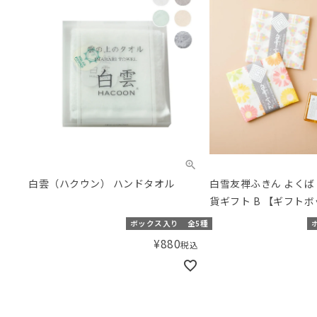
白雲（ハクウン） ハンドタオル
白雪友禅ふきん よく
貨ギフト B 【ギフト
／Amingオリジナル
ボックス入り
全5種
¥
880
税込