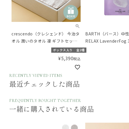
crescendo（クレシェンド） 今治タ
BARTH（バース）中
オル 潤いのタオル 凜 ギフトセット
RELAX LavenderFo
（フェイスタオル・タオルハンカ
ボックス入り
全2種
チ）【ギフトボックス入り】／
¥
5,390
税込
Amingオリジナルセット
RECENTLY VIEWED ITEMS
最近チェックした商品
FREQUENTLY BOUGHT TOGETHER
一緒に購入されている商品