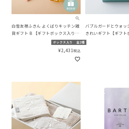
白雪友禅ふきん よくばりキッチン雑
バブルガードとウォッ
貨ギフト B 【ギフトボックス入り】
きれいギフト【ギフト
／Amingオリジナルセット
り】／Amingオリジ
ボックス入り
全2種
¥
2,431
税込