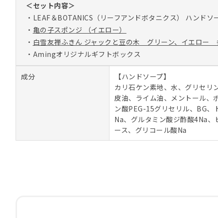
＜セット内容＞
・LEAF＆BOTANICS（リーフアンドボタニクス） ハンド
・
亀の子スポンジ （イエロー）
・
白雪友禅ふきん ジャックと豆の木 グリーン、イエロー 
・Amingオリジナルギフトボックス
成分
【ハンドソープ】
カリ石ケン素地、水、グリセリ
皮油、ライム油、メントール、ポ
ン酸PEG-15グリセリル、BG
Na、グルタミン酸ジ酢酸4Na
ース、グリコール酸Na