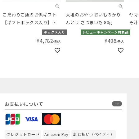
こだわりご飯のお供ギフト
大地のおやつ おいものかり
ヤマ
【ギフトボックス入り】／
んとう さつまいも 80g
そ汁
Amingオリジナルセット
ボックス入り
レビューキャンペーン対象品
¥
4,782
¥
496
税込
税込
お支払いについて
クレジットカード
Amazon Pay
あと払い（ペイディ）