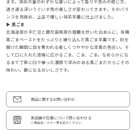
ます。抹茶の量のわずかな違いによって香りや苦みの感じ方、
透き通る深いうぐいす色の美しさが変わってきます。そのバラ
ンスを見極め、上品で優しい抹茶羊羹に仕上げました。
▶ 黒ごま
北海道産の手亡豆と鹿児島県産の粗糖を炊いた白あんに、有機
黒ごまペーストをたっぷりと練り込んだ黒ごま羊羹です。封を
開けた瞬間に目を奪われる美しくつややかな漆黒の色合い。そ
して口に入れた途端に広がるごま、ごま、ごま。なめらかにな
るまで丁寧に臼で練った濃厚で深みのある黒ごまだからこその
味わい。癖になるおいしさです。
商品に関するお問い合わせ
実店舗の在庫について問い合わせる
※商品名・カラー等を記入ください