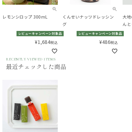
レモンシロップ 300mL
くんせいナッツドレッシン
大地
グ
んと
レビューキャンペーン対象品
レビューキャンペーン対象品
¥
1,684
¥
486
税込
税込
RECENTLY VIEWED ITEMS
最近チェックした商品