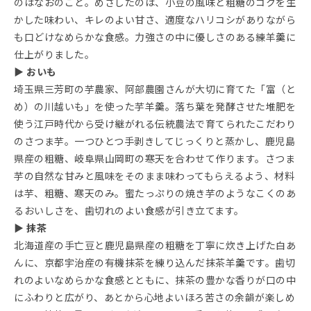
のはなおのこと。めざしたのは、小豆の風味と粗糖のコクを生
かした味わい、キレのよい甘さ、適度なハリコシがありながら
も口どけなめらかな食感。力強さの中に優しさのある練羊羹に
仕上がりました。
▶ おいも
埼玉県三芳町の芋農家、阿部農園さんが大切に育てた「富（と
め）の川越いも」を使った芋羊羹。落ち葉を発酵させた堆肥を
使う江戸時代から受け継がれる伝統農法で育てられたこだわり
のさつま芋。一つひとつ手剥きしてじっくりと蒸かし、鹿児島
県産の粗糖、岐阜県山岡町の寒天を合わせて作ります。さつま
芋の自然な甘みと風味をそのまま味わってもらえるよう、材料
は芋、粗糖、寒天のみ。蜜たっぷりの焼き芋のようなこくのあ
るおいしさを、歯切れのよい食感が引き立てます。
▶ 抹茶
北海道産の手亡豆と鹿児島県産の粗糖を丁寧に炊き上げた白あ
んに、京都宇治産の有機抹茶を練り込んだ抹茶羊羹です。歯切
れのよいなめらかな食感とともに、抹茶の豊かな香りが口の中
にふわりと広がり、あとから心地よいほろ苦さの余韻が楽しめ