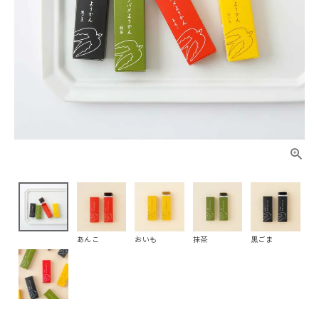
あんこ
おいも
抹茶
黒ごま