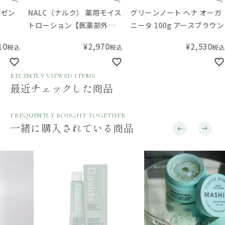
NALC（ナルク） 薬用モイス
グリーンノート ヘナ オーガ
グリ
トローション【医薬部外
ニータ 100g アースブラウン
ニー
品】
¥
2,970
¥
2,530
税込
税込
RECENTLY VIEWED ITEMS
最近チェックした商品
FREQUENTLY BOUGHT TOGETHER
一緒に購入されている商品