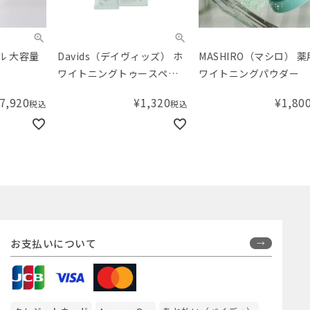
Davids（デイヴィッズ） ホ
MASHIRO（マシロ） 薬用ホ
木曽
ワイトニングトゥースペー
ワイトニングパウダー
スト ミニサイズ 50g
¥
1,320
¥
1,800
税込
税込
お支払いについて