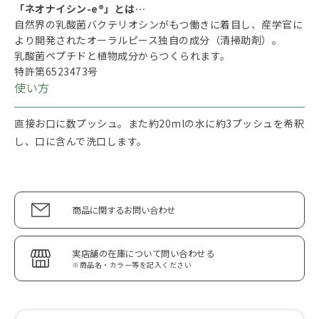
「ネオナイシン-e®」とは…
自然界の乳酸菌バクテリオシンがもつ働きに着目し、産学官に
より開発されたオーラルピース独自の成分（清掃助剤）。
乳酸菌ペプチドと植物成分からつくられます。
特許第6523473号
使い方
直接お口に数プッシュ。また約20mlの水に約3プッシュを希釈
し、口に含んで洗口します。
商品に関するお問い合わせ
実店舗の在庫について問い合わせる
※商品名・カラー等を記入ください