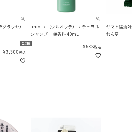
チュラグラッセ）
uruotte（ウルオッテ） ナチュラル
ヤマト醤油味
シャンプー 無香料 40mL
れん草
全2種
¥
638
税込
¥
3,300
税込