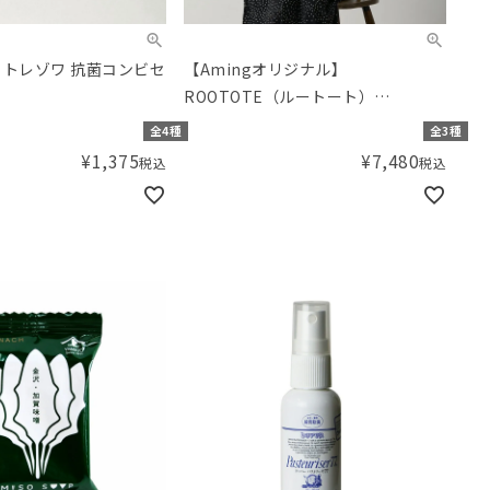
 トレゾワ 抗菌コンビセ
【Amingオリジナル】
ROOTOTE（ルートート）
OE.CEOROO.Aming-A
全4種
全3種
¥
1,375
¥
7,480
税込
税込