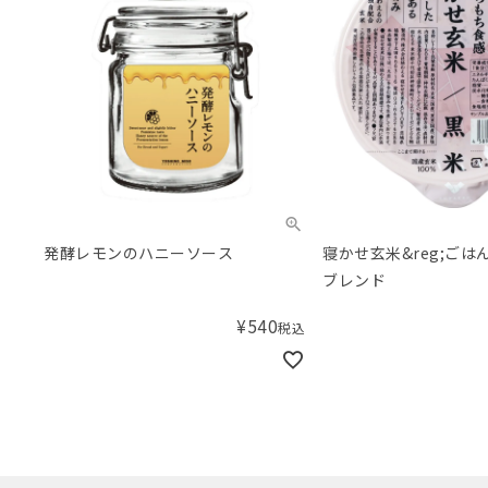
発酵レモンのハニーソース
寝かせ玄米&reg;ごは
ブレンド
¥
540
税込