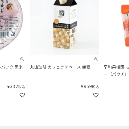
んパック 黒米
丸山珈琲 カフェラテベース 無糖
早和果樹園 
ー（パウチ）
¥
332
¥
959
税込
税込