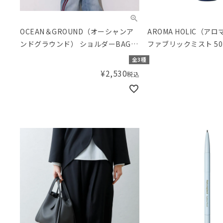
OCEAN＆GROUND（オーシャンア
AROMA HOLIC（ア
ンドグラウンド） ショルダーBAG
ファブリックミスト 50
MULTI
全3種
¥
2,530
税込