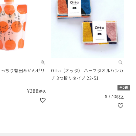
もっちり有田みかんゼリ
Otta（オッタ） ハーフタオルハンカ
チ 3つ折りタイプ 22-51
全2種
¥
388
税込
¥
770
税込