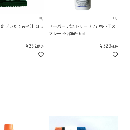
噌 ぜいたくみそ汁 ほう
ドーバー パストリーゼ 77 携帯用ス
プレー 空容器50mL
¥
232
¥
528
税込
税込