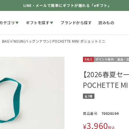
LINE・メールで簡単にギフトが贈れる「eギフト」
カテゴリ
ギフトを探す
ブランドから探す
読みもの
AG'n'NOUN(バッグンナウン) POCHETTE MINI ポシェットミニ
SALE
ポイント除外
返品・
【2026春夏セー
POCHETTE M
全3種
商品番号
70020104
3,960
¥
税込