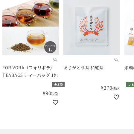
FORIVORA（フォリボラ）
ありがとう茶 和紅茶
米粉
TEABAGS ティーバッグ 1包
全3種
レ
¥
270
税込
¥
90
税込