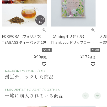
FORIVORA（フォリボラ）
【Amingオリジナル】
メガ
TEABAGS ティーバッグ 1包
Thank you ドリップコーヒ
ー3
ー
全3種
全2種
¥
90
¥
172
税込
税込
RECENTLY VIEWED ITEMS
最近チェックした商品
FREQUENTLY BOUGHT TOGETHER
一緒に購入されている商品