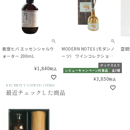
能登ヒバ エッセンシャルウ
MODERN NOTES (モダンノ
空間
ォーター 200mL
ーツ） ワインコレクション
リードディフューザー
ボックス入り
¥
1,840
税込
レビューキャンペーン対象品
全3種
¥
3,850
税込
RECENTLY VIEWED ITEMS
最近チェックした商品