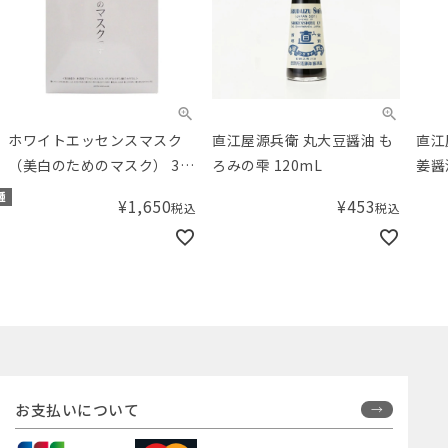
ホワイトエッセンスマスク
直江屋源兵衛 丸大豆醤油 も
直江
（美白のためのマスク） 30
ろみの雫 120mL
姜醤油
枚入【医薬部外品】
種
¥
1,650
¥
453
税込
税込
お支払いについて