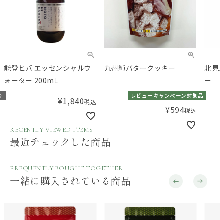
能登ヒバ エッセンシャルウ
九州純バタークッキー
北見
ォーター 200mL
ー
り
レビューキャンペーン対象品
¥
1,840
税込
¥
594
税込
RECENTLY VIEWED ITEMS
最近チェックした商品
FREQUENTLY BOUGHT TOGETHER
一緒に購入されている商品