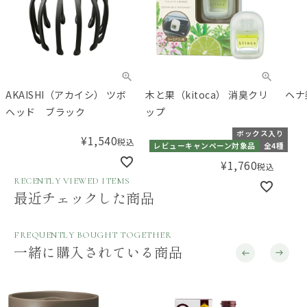
AKAISHI（アカイシ） ツボ
木と果（kitoca） 消臭クリ
ヘナ
ヘッド ブラック
ップ
ボックス入り
¥
1,540
税込
レビューキャンペーン対象品
全4種
¥
1,760
税込
RECENTLY VIEWED ITEMS
最近チェックした商品
FREQUENTLY BOUGHT TOGETHER
一緒に購入されている商品