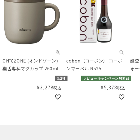
ON℃ZONE (オンドゾーン)
cobon（コーボン） コーボ
能登
猫舌専科マグカップ 260mL
ンマーベル N525
ォー
全2種
レビューキャンペーン対象品
¥
3,278
¥
5,378
税込
税込