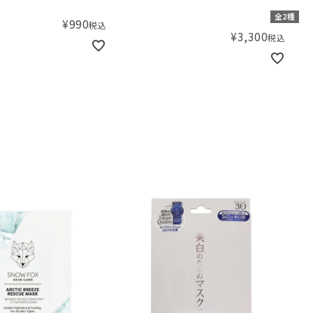
レラボトルミニ）
全2種
¥
990
税込
¥
3,300
税込