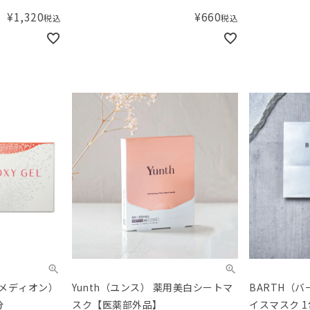
ノール
¥
1,320
¥
660
税込
税込
ターメディオン）
Yunth（ユンス） 薬用美白シートマ
BARTH（
分
スク【医薬部外品】
イスマスク 1