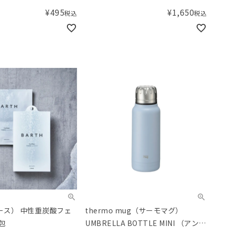
枚）
¥
495
¥
1,650
税込
税込
バース） 中性重炭酸フェ
thermo mug（サーモマグ）
包
UMBRELLA BOTTLE MINI （アンブ