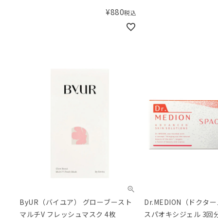
品】
¥
880
税込
ByUR（バイユア） グローブースト
Dr.MEDION（ドク
マルチV フレッシュマスク 4枚
スパオキシジェル 3回