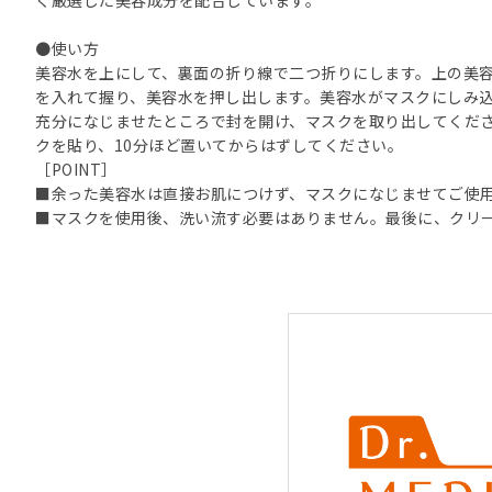
●使い方
美容水を上にして、裏面の折り線で二つ折りにします。上の美
を入れて握り、美容水を押し出します。美容水がマスクにしみ込
充分になじませたところで封を開け、マスクを取り出してくだ
クを貼り、10分ほど置いてからはずしてください。
［POINT］
■余った美容水は直接お肌につけず、マスクになじませてご使
■マスクを使用後、洗い流す必要はありません。最後に、クリ