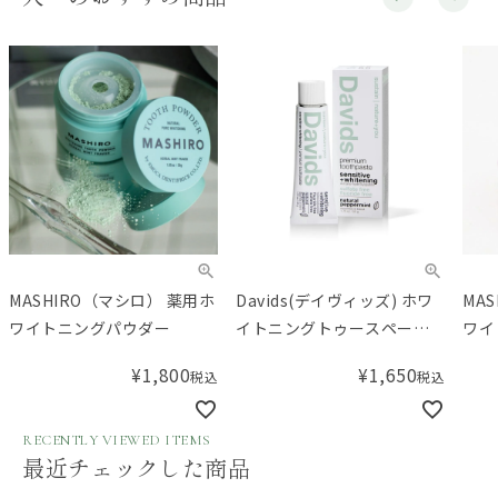
MASHIRO（マシロ） 薬用ホ
Davids(デイヴィッズ) ホワ
MA
ワイトニングパウダー
イトニングトゥースペース
ワイ
ト センシティブ50g
ロミ
¥
1,800
¥
1,650
税込
税込
RECENTLY VIEWED ITEMS
最近チェックした商品