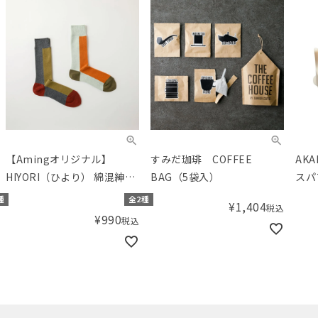
【Amingオリジナル】
すみだ珈琲 COFFEE
AK
HIYORI（ひより） 綿混紳士
BAG（5袋入）
スパ
3色切り替えクルーソックス
種
全2種
¥
1,404
税込
¥
990
税込