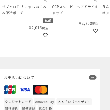
サブヒロモリ にゃお ねこみ
CCPスヌーピーヘアドライキ
うん
み保冷ポーチ
ャップ
オン
全2種
¥
2,750
税込
¥
2,013
税込
お支払いについて
クレジットカード
Amazon Pay
あと払い（ペイディ）
銀行振込
郵便振替
代金引換