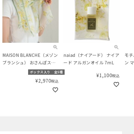
MAISON BLANCHE（メゾン
naiad（ナイアード） ナイア
モチ
ブランシュ） おさんぽスト
ード アルガンオイル 7mL
ン 
ール(ベンベルグ)
ボックス入り
全5種
¥
1,100
税込
¥
2,970
税込