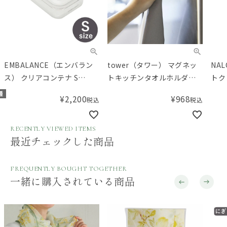
EMBALANCE（エンバラン
tower（タワー） マグネッ
NA
ス） クリアコンテナ S
トキッチンタオルホルダー
トク
620mL
タワー ホワイト
ーム
種
¥
2,200
¥
968
税込
税込
RECENTLY VIEWED ITEMS
最近チェックした商品
FREQUENTLY BOUGHT TOGETHER
一緒に購入されている商品