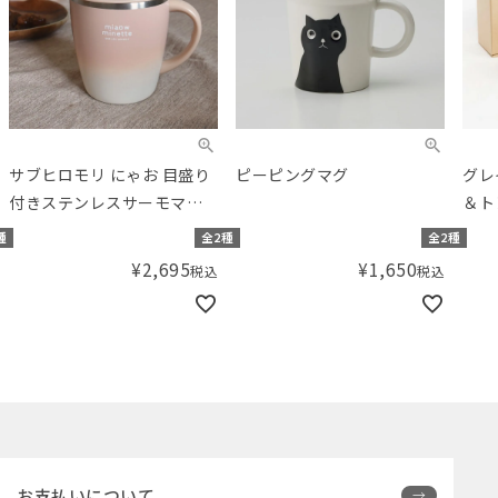
サブヒロモリ にゃお 目盛り
ピーピングマグ
グレ
付きステンレスサーモマグ
＆ト
カップ
種
全2種
全2種
¥
2,695
¥
1,650
税込
税込
お支払いについて