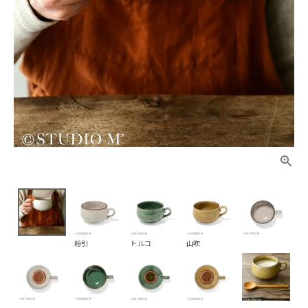
粉引
トルコ
山吹