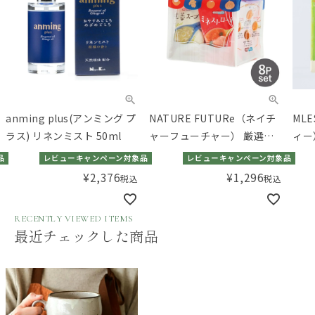
anming plus(アンミング プ
NATURE FUTURe（ネイチ
ML
ラス) リネンミスト 50ml
ャーフューチャー） 厳選素
ィー
材のスープバラエティセッ
ール
品
レビューキャンペーン対象品
レビューキャンペーン対象品
ト 4種8食入
¥
2,376
¥
1,296
税込
税込
RECENTLY VIEWED ITEMS
最近チェックした商品