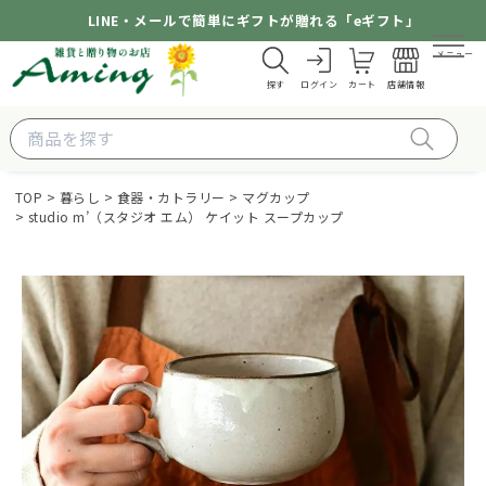
LINE・メールで簡単にギフトが贈れる「eギフト」
メニュー
探す
ログイン
カート
店舗情報
TOP
暮らし
食器・カトラリー
マグカップ
studio m’（スタジオ エム） ケイット スープカップ