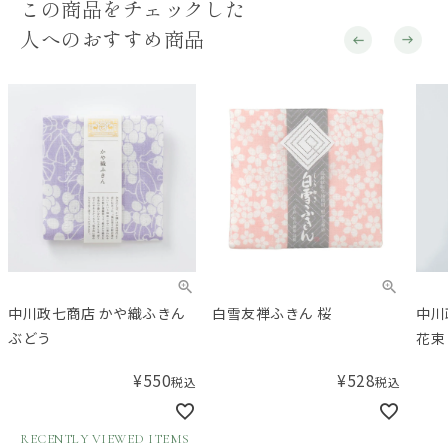
この商品をチェックした
人へのおすすめ商品
中川政七商店 かや織ふきん
白雪友禅ふきん 桜
中川
ぶどう
花束
¥
550
¥
528
税込
税込
RECENTLY VIEWED ITEMS