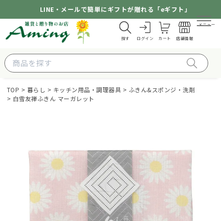
LINE・メールで簡単にギフトが贈れる「eギフト」
メニュー
探す
ログイン
カート
店舗情報
TOP
暮らし
キッチン用品・調理器具
ふきん&スポンジ・洗剤
白雪友禅ふきん マーガレット