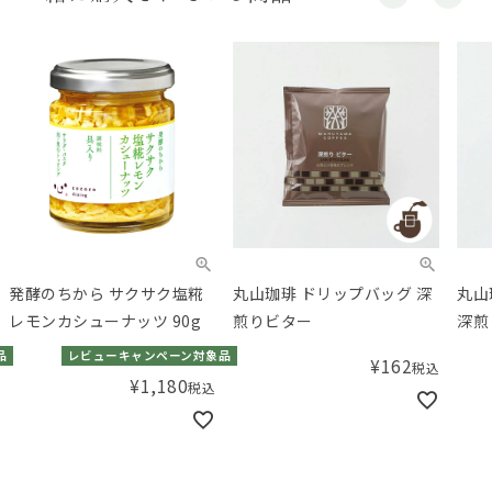
発酵のちから サクサク塩糀
丸山珈琲 ドリップバッグ 深
丸山
レモンカシューナッツ 90g
煎りビター
深煎
品
レビューキャンペーン対象品
¥
162
税込
¥
1,180
税込